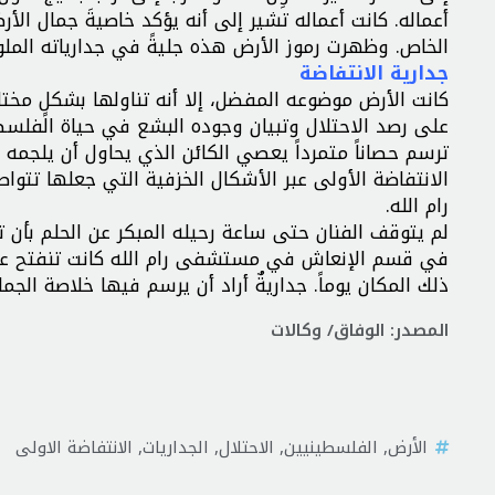
أعماله. كانت أعماله تشير إلى أنه يؤكد خاصيةَ جمال ا
الخاص. وظهرت رموز الأرض هذه جليةً في جدارياته الملونة التي أقامها بع
جدارية الانتفاضة
كانت الأرض موضوعه المفضل، إلا أنه تناولها بشكلٍ مختلف
على رصد الاحتلال وتبيان وجوده البشع في حياة الفلس
ترسم حصاناً متمرداً يعصي الكائن الذي يحاول أن يلجمه
الانتفاضة الأولى عبر الأشكال الخزفية التي جعلها تتوا
رام الله.
لم يتوقف الفنان حتى ساعة رحيله المبكر عن الحلم بأن 
في قسم الإنعاش في مستشفى رام الله كانت تنفتح على
ذلك المكان يوماً. جداريةٌ أراد أن يرسم فيها خلاصة الجم
المصدر: الوفاق/ وكالات
الأرض
,
الفلسطينيين
,
الاحتلال
,
الجداريات
,
الانتفاضة الاولى