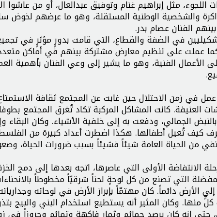
 اللجوء، مثل إبراهيم غنام وتوفيق عبدالعال، أو من عاشوا الا
ذاكرة والشخصية الوطنية المستقلة، وهو ما عرضهم لخوض سل
ينهم الفنان عصام بدر.
تشكيليين في الضفة والقطاع، التي قامت بدورٍ مؤثرٍ في تجمي
 كما عملت على تنظيم معارض مشتركة بينهم في أماكن متعدد
ى الأعمال الفنية، وهو ما يشير إلى وعي الفنان بأهمية العم
يع.
عمل في زمن الاحتلال حين غابت عن المجتمع ثقافة الاستمتاع 
 العنيفة. كانت المشاكل المركبة تكاد تُغرق المجتمع بطوفان
لنبض الجمالي، ودفعت به إلى خلفية الأشياء. وكان البقاء وإ
تعرف كيف تُعيل أطفالها. هكذا اضطرت أعداد كبيرة من الفلسط
ي من الحياة العامة شيئاً فشيئاً بسبب ضرورات الحياة، وصعو
لة الانتفاضة الأولى التي عاصرها، اتجه بعدها إلى دمج الخز
ضلة التي تصنع من كل لوحةٍ لحناً شرقيّاً مخطوطاً بالانحناءا
 الأرض دائماً. كان مهتمّاً بإبراز الأرض في لوحاته وجدارياته ا
ٍّ منها. وكان المثير أنه يستطيع استخدام البني والبيج بتذر
ن، حتى إنه كان يرصد حمائم وثمار فاكهة وتمائم وحروزاً في زوا