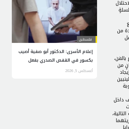
حتلال
سلةٍ
ع
ة من
ل
فلسطين
إعلام الأسرى: الدكتور أبو صفية أصيب
بالفن،
بكسور في القفص الصدري بفعل
ٍ من
اعتداءات الاحتلال
أغسطس 5, 2026
يجاد
ينيين
بة
ف داخل
ت
لتالية،
يتهما
يا