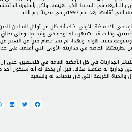
لأرض والطبيعة في المحيط الذي نعيشه، ولكن بأسلوبه المتقش
د عام 1997م في مدينة رام الله.
ٍ في الانتفاضة الأولى، ذلك أنه كان من أوائل الفنانين الذين
طينيين، وكانت قد اشتهرت له لوحة في وقت ما، وعلى نطاقٍ 
 ويسوقه حسب هواه. ولهذا، لم يجد عصام خيراً من التعبير عن
صل بطريقتها الخاصة في جداريته الأولى التي أُقيمت على جدار
تنتشر الجداريات في كل الأمكنة العامة في فلسطين، حتى إن 
 جداريةٍ له صنعها هناك، قبل أن يخطر له أنه سيكون أحد 
ال والحياة الكريمة التي كان يتمناها له ولشعبه.