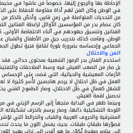
الإحاطة بها والرجوع إليها، خصوصاً مَن عاشوا في مخيمات
في الوطن وكان الفن لهم أداة مقاومة للحفاظ على ال
من التحديات المتواصلة في زمنٍ قاسٍ، وأخصّ بالذكر من ب
كان عصام بدر من المؤسسين الأوائل لرابطة الفنانين ال
الفنانين وتنسيق جهودهم في أثناء الانتفاضة الأولى،
الوطن، وقامت كذلك بتدريب جيلٍ من الأطفال والشبان عل
الجماعي وإحساسه بضرورة بلورة ثقافةٍ فنيةٍ تطول الجم
الفن والاحتلال
استخدم الفنان بدر الرموز الشعبية بمحتوى حداثي. فقد 
بل صار من الصعب العيش فيه وسط الملاحقات والتفتيشات
الأزمات المعيشية والحياتية، التي قضت على الإحساس با
العمل في ظل احتلالٍ لا يرحم هاجسَينِ لأُسر كثيرة لا 
للشغل كعمالٍ في ظل الاحتلال، وصار الطموح الفني يختف
تحصيل لقمة العيش.
وبينما ظهر في البداية متجهاً إلى الرسم الزيتي في مرح
اللوحة التشكيلية ذاتها، وصار يرسم بالخزف تشكيلاته المف
المشرقية والحروف العربية والقباب والخرائط التي تؤشر إلى
فصوّرها طبقاتٍ طبقات، بحيث يفصل اللون ما يحدث تحت كل
إلى عناصر صغيرة تُكوِّن ما هو أقرب إلى تراب بهيج اللو