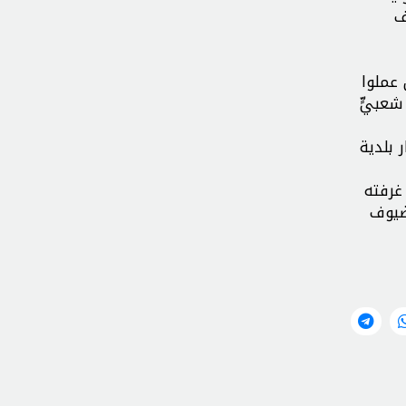
ف
 عملوا
شعبيٍّ
 بلدية
غرفته
ضيوف