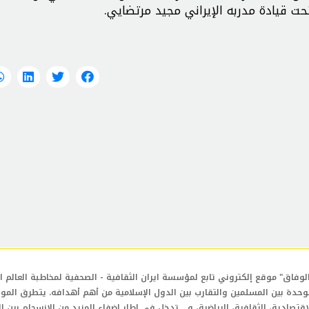
حت قيادة مدربه الإيراني مجید مرتضایي.
لوفاق" موقع إلكتروني تابع لمؤسسة ايران الثقافية - الصحفية لمخاطبة العالم ال
وحدة بين المسلمين والتقارب بين الدول الإسلامية من أهم أهدافه. يتطرق المو
إقتصادية، الثقافية، الرياضية، و... تدخل في إطار إضفاء المزيد من الإنسجام بين ا