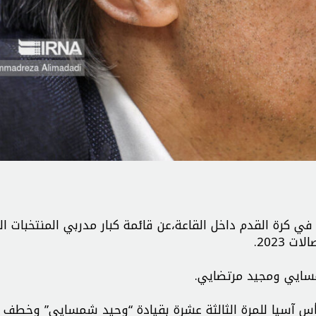
بلانيت”Futsal Planet” المتخصص في كرة القدم داخل القاعة،عن قائمة كبار مدربي المنتخبات
 2023.
مسایي ومجيد مرتضايي.
ة كأس آسيا للمرة الثالثة عشرة بقیادة “وحید شمسایي” وخطف 