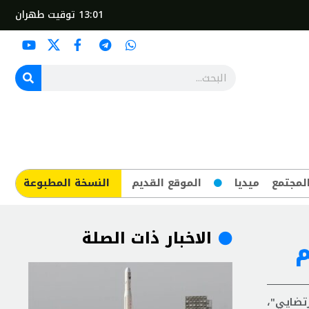
13:01
توقيت طهران
لمجتمع
ميديا
الموقع القديم
​النسخة المطبوعة
الاخبار ذات الصلة
م
تضايي"،