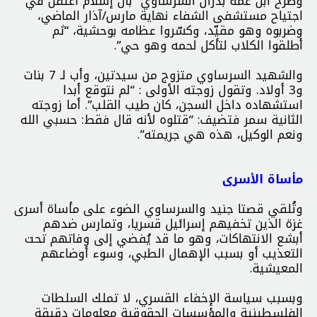
وصرح ابن عمه بدران السرساوي بأن إسلام اعتُقل في
اجتياح مستشفى الشفاء نهاية مارس/آذار الماضي،
وضربوه وهو مقيّد، وكسّروا عظامه بوحشية، “ثم
أطلقوا الكلاب لتأكل لحمه وهو حي”.
والشهيد السرساوي متزوج من سيدتين، وأب لـ 7 بنات
و3 أولاد. وتقول زوجته الأولى : “لم نتوقع أبدا
استشهاده داخل السجن، كان طيب القلب”. أما زوجته
الثانية سمر فتضيف: “قتلوه لأنه قال فقط: حسبي الله
ونعم الوكيل، هذه هي جريمته”.
مأساة الأسرى
وتُلقي قصتا جنيد والسرساوي الضوء على مأساة أسرى
غزة الذين تخفيهم إسرائيل قسريا، وتمارس ضدهم
أبشع الانتهاكات، وهو ما قد يُفضي إلى وفاتهم تحت
التعذيب أو بسبب الإهمال الطبي، وسوء أوضاعهم
المعيشية.
وبسبب سياسة الإخفاء القسري، لا تملك السلطات
الفلسطينية والمؤسسات الحقوقية معلومات دقيقة