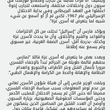
ويضيف “أنا قرأت سابقا عن تجارب وفظائع مورست في
سجون دول واحتلالات مختلفة، واستمعت لتجارب إخوة
اعتُقلوا في العهد البريطاني وفي بداية الاحتلال
الإسرائيلي عام 1967، لكني لم أرَ أو أسمع عن شيء
شبيه لما يتعرض له أسرى غزة”.
ويؤكد فارس أن “إسرائيل” تحللت من كل الالتزامات
والقواعد والقيم والأخلاق، وأن ما يحدث لأسرى غزة
وكذلك -بدرجة أقل- أسرى الضفة الغربية، غير مسبوق
ولم يسمع عنه إطلاقا.
ويعدد بعض ما يتعرض له أسرى غزة قائلا “تمارَس
بحقهم قائمة طويلة من الجرائم تبدأ بالإخفاء القسري
مرورا بأعمال القتل وبتر الأطراف والتجويع وانعدام
النظافة والإهانة والحط من الكرامة والإهمال الطبي”.
ويلفت الوزير فارس إلى أن هيئة شؤون الأسرى تعاني
من عدم توفر المعلومات بسبب سياسة الإخفاء القسري،
مضيفا أنه حتى الآن لم يسمح الاحتلال للصليب الأحمر
وحتى المؤسسات الحقوقية الصهيونية، بزيارة السجون.
وأوضح أن العدد القليل من المحامين الذين يتمكنون من
الزيارة، لم يساعدوهم في تشكيل قاعدة بيانات حول