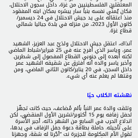
المعتقلين الفلسطينيين من غزة، داخل سجون الاحتلال،
فكان يُمنّي نفسه بنبأ سار يبشره بمكان ابنه المفقود
منذ اعتقاله على يد جيش الاحتلال في 24 ديسمبر/
كانون الأول 2023، من منزله في بلدة جباليا شمالي
قطاع غزة.
آنذاك، اعتقل جيش الاحتلال ولدَيْ عبد العزيز، الشهيد
عمر، وياسر الذي أفرج عنه في 25 فبراير/شباط الماضي
لكنه أبعده إلى جنوبي القطاع المفصول إلى شطرين.
وأخبر ياسر والده أنه افترق عن شقيقه الشهيد عمر
داخل السجن، في 20 يناير/كانون الثاني الماضي، ومن
وقتها لم يعلم عنه أي شيء.
نهشته الكلاب حيّا
وتلقت والدة عمر النبأ بألم مُضاعف، حيث كانت تجهّز
لحفل زفافه يوم 15 أكتوبر/تشرين الأول المنقضي، لكن
اندلاع الحرب في السابع من الشهر ذاته، أجبر الأُسرة
على تأجيله. حاملة بطاقة دعوة حفل الزفاف في يدها،
تقول الأم المكلومة للجزيرة نت “أجّرنا له شقة، وجهزنا