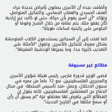
وأضافت عبده أن الأسرى يصابون بأمراض عديدة جراء
العنف الجسدي والعقاب الجماعي، والتنكيل المتواصل،
وتؤكد “أي أسير يقوم بأي حركة، حتى لو كانت غير إرادية
كأن يغفو مثلا، يتم عقابه من خلال الشبح وقوفا أو
الجلوس على ركبتيه لساعات طويلة”.
كما لفتت إلى أن السجانين يستخدمون الكلاب المتوحشة
بشكل مفرط، للتنكيل بالأسرى. وتقول “الأمثلة على
التعذيب كثيرة جدا، وما يميزها الوحشية المفرطة”.
فظائع غير مسبوقة
قضى الوزير قدورة فارس، رئيس هيئة شؤون الأسرى
والمحررين الفلسطينيين، نحو 12 عاما من عمره في
سجون الاحتلال، وعمل -منذ تأسيس السلطة- في مجال
الدفاع عن المعتقلين الفلسطينيين، لكنه يقول إن
الفظائع التي يتعرض لها معتقلو غزة “لم يسبق أن رأى
أو سمع مثلها في التاريخ الحديث”.