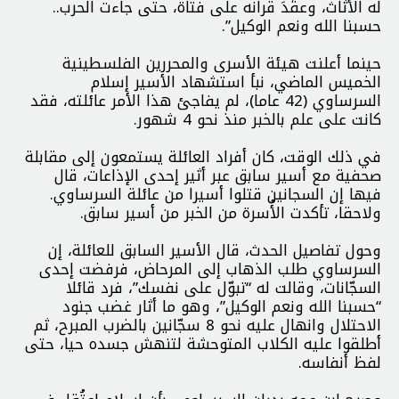
له الأثاث، وعقَدَ قرانه على فتاة، حتى جاءت الحرب..
حسبنا الله ونعم الوكيل”.
حينما أعلنت هيئة الأسرى والمحررين الفلسطينية
الخميس الماضي، نبأ استشهاد الأسير إسلام
السرساوي (42 عاما)، لم يفاجئ هذا الأمر عائلته، فقد
كانت على علم بالخبر منذ نحو 4 شهور.
في ذلك الوقت، كان أفراد العائلة يستمعون إلى مقابلة
صحفية مع أسير سابق عبر أثير إحدى الإذاعات، قال
فيها إن السجانين قتلوا أسيرا من عائلة السرساوي.
ولاحقا، تأكدت الأُسرة من الخبر من أسير سابق.
وحول تفاصيل الحدث، قال الأسير السابق للعائلة، إن
السرساوي طلب الذهاب إلى المرحاض، فرفضت إحدى
السجّانات، وقالت له “تبوّل على نفسك”، فرد قائلا
“حسبنا الله ونعم الوكيل”، وهو ما أثار غضب جنود
الاحتلال وانهال عليه نحو 8 سجّانين بالضرب المبرح، ثم
أطلقوا عليه الكلاب المتوحشة لتنهش جسده حيا، حتى
لفظ أنفاسه.