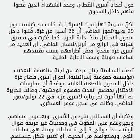
حول أعداد أسرى القطاع، وعدد الشهداء الذين قضوا
منهم داخل السجون.
لكنّ صحيفة “هآرتس” الإسرائيلية، كانت قد كشفت يوم
29 يوليو/تموز الماضي أن 36 أسيرا من غزة، قُتلوا داخل
سجون الاحتلال منذ بداية الحرب. كما ذكرت في تحقيق
نشرته في الرابع من أبريل/نيسان الماضي، أن العديد من
أسرى غزة فقدوا بعض أطرافهم بسبب تقييدهم
لساعات طويلة وسوء الرعاية الطبية.
تصف المحامية جنان عبده، من لجنة مناهضة التعذيب
(مؤسسة حقوقية إسرائيلية)، أحوال أسرى قطاع غزة
داخل السجون بالصعبة للغاية، موضحة أن ممارسات
الاحتلال بحقهم “تعدت مفهوم الوحشية”. وقالت للجزيرة
نت إنها أجرت آخر زيارة لأسرى غزة، في 22 يوليو/تموز
الماضي، وكانت في سجن عوفر العسكري.
وذكرت أن السجانين يقيدون الأسرى، ويعصبون عيونهم،
ويجبرونهم على المكوث في وضعيات غير مريحة طوال
الوقت، عدا حوالي 5 إلى 6 ساعات يوميا، هي ساعات
النوم، ويمنعونهم من الحديث، أو تغيير شكل جلستهم.