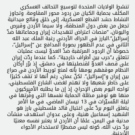
تنشط الولايات المتحدة لتوسيع التحالف العسكري
المكلّف بحماية الكيان من ردود محور المقاومة. وتجاوز
النشاط حشد القطع العسكرية، إلى خلق وقائع ميدانية
تجعل من بعض دول المنطقة، ولا سيما الأردن وقبرص
واليونان، “منصات اعتراض لتهديدات إيران وجماعاتها ضدّ
إسرائيل”.البارز في الحراك الأردني رغبة الملك عبد الله
الثاني في عدم الظهور بصورة المدافع عن “إسرائيل”،
خصوصًا أن الردود المرتقبة ضدّ العدوّ ليست عمليات
تتعلق بـ”حرب بين أطراف خارجية”، كما عندما ردّت إيران
على قصف العدوّ لقنصليتها في دمشق، إذ برّر أركان
النظام موقفهم يومها بأنه لمنع توريط الأردن في صراع
بين إيران و”إسرائيل”. لكنّ عمان، رغم أنها لا تقف كثيرًا
على خاطر شعبها ولا تهتم لغضب الشارع الفلسطيني،
تواجه اليوم بعض الإحراج، إذ إن ما يطلبه الأميركيون
منها هو توفير مظلة الحماية نفسها التي وفّرتها في
ليلة المُسيّرات في 13 نيسان الماضي، في ما الأمر
يتعلق اليوم بردّ على اغتيال قائد فلسطيني بارز هو
الشهيد إسماعيل هنية، وعلى عدوان استهدف منشآت
مدنية في اليمن، علمًا أن الأردن لا يعتبر نفسه معنيًا
بردّ حزب الله، كونه ليس مضطرًا لاستخدام الأجواء
الأردنية.