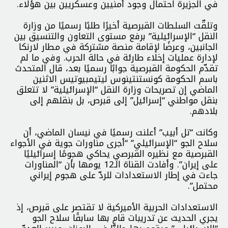
في الجزيرة احتمال وجود أمنيين وعسكريين بين هؤلاء.
وتلقّت السلطات القبرصية أخيرًا طلبًا رسميًا من وزارة
النقل “الإسرائيلية” برفع مستوى التعاون والتنسيق بين
الجانبين، وعرضًا لإقامة منصة مشتركة في مطار لارنكا
لإدارة عمليات إخلاء طارئة في حالة الحرب. وفي ما لم
تقدّم الحكومة القبرصية جوابًا رسميًا بعد، قال المتحدث
باسم الحكومة كونستنتينوس ليتيمبيوتيس الاثنين
الماضي إن تصريحات وزارة النقل “الإسرائيلية” لا تتعلق
بنقل مواطني “إسرائيل” إلى قبرص، بل بنقلهم إلى
بلادهم.
وكانت “تل أبيب” أعلنت رسميًا في نيسان الماضي، أن
سلاح الجو “الإسرائيلي” “أجرى مناورات جوية في الأجواء
القبرصية مع نظيره القبرصي يحاكي هجومًا إسرائيليًا
على إيران”. وأفادت القناة الـ12 يومها بأن “المناورات
جاءت في إطار الاستعدادات للردّ على هجوم إيراني
محتمل”.
الاستعدادات الحربية الأميركية لا تقتصر على قبرص، إذ
يجري الحديث عن تدريبات قام بها سابقًا سلاح الجو