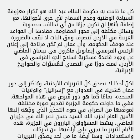
كل ما قامت به حكومة الملك عبد الله هو تكرار معزوفة
السيادة الوطنية وعدم السماح لأي خرق لأجوائها، مع
إضافة بأنها لن تكون جزءًا من أي تحالف، مصحوبة
برسائل مكثّفة إلى محور المقاومة، مفادها أن القواعد
الغربية في الأردن تتصرف وفق آليات لا تقف بالضرورة
عند موقف الحكومة، وأن عمان لم تكن مرتاحة إلى إعلان
الرئيس الفرنسي إيمانويل ماكرون في نيسان الماضي
عن وجود قاعدة عسكرية لسلاح الجو الفرنسي في
الأردن، لعبت دورًا في التصدي للمُسيّرات والصواريخ
الإيرانية.
لكنّ أحدًا لا يصدق كلّ التبريرات الأردنية، ويُنظَر إلى دور
عمان كشريك في العدوان مع “إسرائيل” والولايات
المتحدة، تمامًا كما هو دور قبرص في هذه المواجهة.
ففي ما حاولت حكومة الجزيرة تقديم صورة مختلفة
لموقعها من الصراع، في ضوء التحذير الذي وجّهه إليها
الأمين العام لحزب الله السيد حسن نصر الله في حزيران
الماضي، ينشط المسؤولون البارزون في الجزيرة، هذه
الأيام لتبرير ما يجري على أراضيها من تحركات
واستعدادات. وهنا أيضًا، ما من أحد يصدّق التبريرات