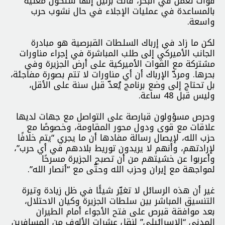
قوات تعمل في البحر، قالت برلين إنها ستكون معنية
بالمساعدة في عمليات الإجلاء في حال نشوب حرب
واسعة.
لكن ما زاد في إرباك السلطات القبرصية هو مبادرة
الجانب الأميركي إلى طلب المباشرة في إجراء مناورات
مشتركة مع القوات الأميركية على أرض الجزيرة وفي
بحرها. ومردّ الإرباك أن أي مناورات لا تتم بصورة مفاجئة،
بل تحتاج إلى وضع برنامج يُعدّ قبل سنة على الأقل،
وليس قبل 48 ساعة.
وحرص مسؤولون قبارصة على التواصل مع جهات لديها
علاقات مع قوى ودول محور المقاومة، وخصوصًا مع
حزب الله، لإيصال رسالة مفادها أن ما يجري “يتم خلافًا
لإرادتهم، وأنهم لا يريدون توريط بلادهم في أي حرب”،
وأعربوا عن خشيتهم من أن تصبح الجزيرة مسرحًا
لمواجهة مع إيران وحزب الله وحتّى مع “أنصار الله”.
غير أن هذه الرسائل لا تغيّر شيئًا في ظل زيادة وتيرة
التنسيق المباشر بين سلطات الجزيرة وكيان الاحتلال،
بعد موافقة قبرص على فتح الأجواء أمام الطيران
المدني “الإسرائيلي” لنقل عشرات الألوف من المسافرين