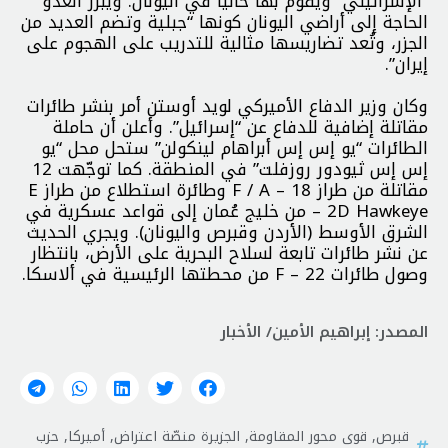
“الإسرائيلي” ويقوم بها حاليًّا في اليونان. ويبرر العدوّ
الحاجة إلى أراضي اليونان كونها “جبلية وتضم العديد من
الجزر، وتُعد تضاريسها مثالية للتدريب على الهجوم على
إيران”.
وكان وزير الدفاع الأميركي لويد أوستن أمر بنشر طائرات
مقاتلة إضافية للدفاع عن “إسرائيل”. وأعلن أن حاملة
الطائرات “يو إس إس أبراهام لينكولن” ستحل محل “يو
إس إس ثيودور روزفلت” في المنطقة. كما توجّهت 12
مقاتلة من طراز F / A – 18 وطائرة استطلاع من طراز E
– 2D Hawkeye من خليج عُمان إلى قواعد عسكرية في
الشرق الأوسط (الأردن وقبرص واليونان). ويجري الحديث
عن نشر طائرات تابعة لسلاح البحرية على الأرض، بانتظار
وصول طائرات F – 22 من محطتها الرئيسية في ألاسكا.
المصدر: إبراهيم الأمين/ الأخبار
قبرص
,
قوى محور المقاومة
,
الجزيرة منصّة اعتراض
,
أميركا
,
حزب