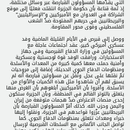
التي يقدّمها المسؤولون القبارصة عبر وسائل مختلفة،
إذ ثمة قناعة بأن حكومة الجزيرة انتقلت فعليًا إلى موقع
الشراكة في العدوان مع الأميركيين و”الإسرائيليين”
والبريطانيين في حربهم المفتوحة ضدّ الشعب
الفلسطيني وقوى محور المقاومة.
ووصل إلى قبرص في الأيام القليلة الماضية وفد
عسكري أميركي كبير، عقد اجتماعات عاجلة مع
المسؤولين في وزارة الدفاع القبرصية وفي جهاز
الاستخبارات. ورافقت الوفد قوة لوجستية وعسكرية
وأمنية حملت معها كمية كبيرة من المعدات والأسلحة
ومنظومات الدفاع الجوي الحديثة، إضافة إلى مروحيات
تمّ نقلها على عجل. ونُقل عن مسؤولين قبارصة أنه لم
يسبق لهم أن شاهدوا مثل هذه الكميات والأنواع من
الأسلحة. وأقروا بأن الأميركيين أبلغوهم بأن الغرض منها
يتعلق بالتوتر القائم في المنطقة، وبأن الجزيرة ستكون
إحدى منصات الاعتراض ضدّ هجمات متوقعة من إيران
واليمن وحزب الله. كذلك أقرّ المسؤولون القبارصة بأن
البريطانيين عزّزوا قواعدهم في الجزيرة، ونقلوا إليها
خبراء ومعدات تتعلق بمنظومات الدفاع الجوي. كما
تواصل الجانب الألماني مع السلطات القبرصية لإرسال