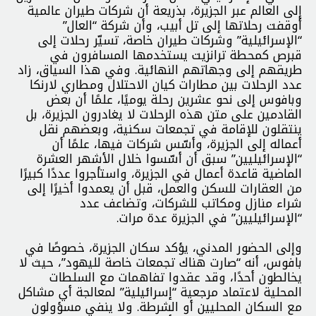
إلى العالم عبر الجزيرة، بذريعة أن شركات طيران عالمية
أوقفت رحلاتها إلى تل أبيب، وأن شركة “العال”
“الإسرائيلية” وشركات طيران خاصة، تسيّر رحلات إلى
قبرص كمحطة ترانزيت يستخدمها المسافرون في
طريقهم إلى وجهاتهم النهائية. وفي هذا السياق، زاد
عدد الرحلات بين مطارات كيان الاحتلال ومطاري لارنكا
وبافوس إلى نحو عشرين رحلة يوميًا، علمًا أن بعض
القادمين على متن هذه الرحلات لا يغادرون الجزيرة، بل
ينتقلون للإقامة في تجمعات سكنية، وبعضهم نقل
أعماله إلى الجزيرة، وأسّس شركات فيها، علمًا أن
“الإسرائيليين” سبق أن أسّسوا خلال الأشهر العشرة
الماضية قاعدة أعمال في الجزيرة، واستأجروا عددًا كبيرًا
من العقارات للسكن والعمل، قبل أن يعمدوا أخيرًا إلى
شراء منازل ومكاتب للشركات، وتضاعف عدد
“الإسرائيليين” في الجزيرة عدة مرات.
وإلى الحضور المدني، يؤكد سكان الجزيرة، خصوصًا في
بافوس، أنه “صارت هناك تجمعات خاصة لليهود”، حيث لا
يخالطون أحدًا، وقد عقدوا تفاهمات مع السلطات
المحلية لاعتماد مرجعية “إسرائيلية” لمعالجة أي مشاكل
مع السكان المحليين أو الشرطة. ولا ينفي مسؤولون