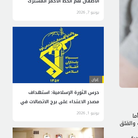
الأطفال هم الخط الأحمر المشترك
للبشرية
يونيو 7, 2026
إيران
حرس الثورة الإسلامية: استهداف
مصدر الاعتداء على برج الاتصالات في
جزيرة سيريك
يونيو 1, 2026
ما
 والقلق
رة