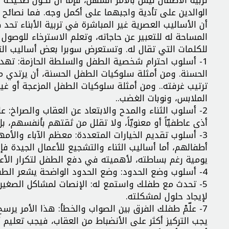
الوالدين على تأدية واجبهما على أكمل وجه. فما نصائح الخ
أن الأساليب العصرية غير المباشرة في تربية الأبناء تح
المساحة له للتعبير عن حاجاته، وتعلم الاسترخاء للوصول إ
للكلمات التي تقال له. وتستعرض سوبرا بعض أساليب التر
1- أسلوب احترام شخصية الطفل والسلطة الحازمة: تهدف أ
الحسنة. ومن أمثلة سلوكيات الطفل الحسنة، أن يرتدي م
ترتيب غرفته.. ومن أمثلة سلوكيات الطفل المزعجة أو غير 
الملابس، ونوبات الغضب..
2- أسلوب الثناء والمدح والابتعاد عن العقاب والصراخ: عل
أذى عاطفيّاً أو معنويّاً، ولا تقلل من ثقتهم بأنفسهم، ب
3- أسلوب تقديم الخيارات المتعددة: معظم الآباء والأمه
أطفالهم، أما أساليب الثناء والتشجيع للأعمال الجيدة ف
يومية رغم بساطته، لأهميته في دفع الطفل لتكرار الأعم
4- أسلوب وضع الحدود: وضع الحدود الواضحة يشعر الطفل بالأمان، فلا تخرج الأمور عن نطاق السيطرة.
5- تحدث مع طفلك واستمع له: الإنصات لمشاكل الصغير
لإيجاد حلول لمشكلته.
7- علّمْ طفلك الفرق بين الصواب والخطأ: هذا الأمر يرسخ لديه الثقة بقدرته على تجاوز الأزمات على المدى البعيد.
يجب التركيز أكثر على الأنضباط من العقاب، فيجب تعليم 