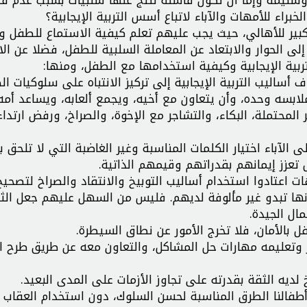
براء للأمهات والآباء لاتباع أسس التربية الإيجابية؟
د كبير للأهالي، حيث يجب عليهم تعلم كيفية الاستماع للطفل و
لى الحوار والابتعاد عن المعاملة السلبية للطفل، فضلا عن الان
بية الإيجابية وكيفية استخدامها مع الطفل، ومنها:
ساليب التربية الإيجابية إلى تركيز الانتباه على سلوكيات ا
لابسه وحده، وأن يتعاون مع أخيه، ويجمع ألعابه، ويساعد أم
المحتملة، البكاء، والتشاجر مع الإخوة، والصراخ، ورفض ارتداء
ى الآباء اختيار الكلمات المناسبة وغير الغاضبة التي لا تلحق ب
ل تعزز إيمانهم بقدراتهم وقيمهم الذاتية.
ات اعتادوا استخدام أساليب التوبيخ والانتقاد والصراخ لتصحي
إنها تبدو غير مألوفة لديهم. فليس من السهل عليهم جعل الثن
ال الجيدة.
 وتعليمه مهارات حل المشاكل، والتعاون معه عن طريق طرح ا
أطفالنا الطرق المناسبة لحسن السلوك، دون استخدام العقاب ب