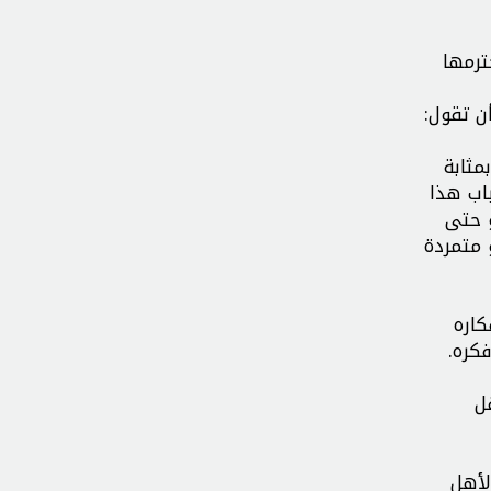
ترمها
ن تقول:
مثابة
اب هذا
و حتى
 متمردة
اره
كره.
ل
لأهل