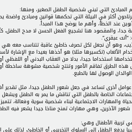
 أهم المبادئ التي تبني شخصية الطفل الصغير، ومنها:
يرتاحون أكثر في البيئة التي تحكمها قوانين ومبادئ واضحة يح
بوين عند الخطأ، وأهم ما يوضح هذا المبدأ.
مة جدا، والمقصود هنا تشجيع الفعل الحسن لا مدح الطفل، كأ
 “أنت عبقري”.
تهذيب، وهو أن نجعل لكل تصرف خاطئ عاقبة تتناسب معه هي ب
ام الألعاب (تكسيرها مثلا) هو أخذها بعيدا مع الإشارة لأسب
تخدامها استخداما جيدا، بدلا من العقاب البدني أو اللفظي أ
ل هذه الطرق تفاقم الأمور وتنتج شخصية مشوهة ساخطة أو
لوالدان الوصول لها بالطبع.
امل أخرى تساعد في جعل شعور الطفل جيدا، مثل تقدير أفك
تماعات الخاصة بالطفل التي تناقش ما يمر به الطفل ويشغل ف
الحياة والمهارات الاجتماعية لبناء شخصية سوية وفعالة، تتميز
ة شعور الآخرين، وهي مهارات تمنح مناخا جيدا يشعر فيه الطف
في تربية الأطفال وهي:
يا يدفع الطفل إلى السلوك التخريبي أو الخاطئ، لذلك على ا