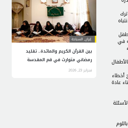
ترك
تباه
لطفل
إيران
,
السياحة
ه في
بين القرآن الكريم والمائدة.. تقليد
رمضاني متوارث في قم المقدسة
الأطفال
فبراير 23, 2026
ح أخطاء
اء عادة
لأسئلة
اللوم