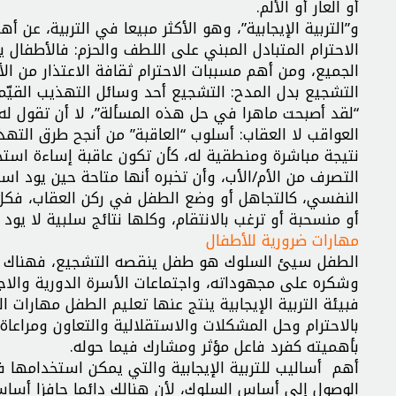
أو العار أو الألم.
و”التربية الإيجابية”، وهو الأكثر مبيعا في التربية، عن
الاحترام المتبادل المبني على اللطف والحزم: فالأطفال 
الجميع، ومن أهم مسببات الاحترام ثقافة الاعتذار من الأ
التشجيع بدل المدح: التشجيع أحد وسائل التهذيب القيّ
“لقد أصبحت ماهرا في حل هذه المسألة”، لا أن تقول له:
العواقب لا العقاب: أسلوب “العاقبة” من أنجح طرق ال
نتيجة مباشرة ومنطقية له، كأن تكون عاقبة إساءة استخد
التصرف من الأم/الأب، وأن تخبره أنها متاحة حين يود اس
النفسي، كالتجاهل أو وضع الطفل في ركن العقاب، فك
أو منسحبة أو ترغب بالانتقام، وكلها نتائج سلبية لا يود ا
مهارات ضرورية للأطفال
الطفل سيئ السلوك هو طفل ينقصه التشجيع، فهناك عو
وشكره على مجهوداته، واجتماعات الأسرة الدورية والاج
فبيئة التربية الإيجابية ينتج عنها تعليم الطفل مهارات 
بالاحترام وحل المشكلات والاستقلالية والتعاون ومراعا
بأهميته كفرد فاعل مؤثر ومشارك فيما حوله.
أهم أساليب للتربية الإيجابية والتي يمكن استخدامها 
الوصول إلى أساس السلوك، لأن هنالك دائما حافزا أساس