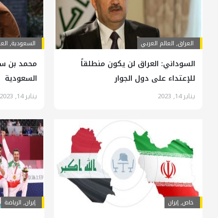
العراق
,
العالم العربي
السعودية
,
العا
السوداني: العراق لن يكون منطلقاً
محمد بن سل
للإعتداء على دول الجوار
السعودية
يناير 14, 2023
يناير 14, 2023
خاص
,
إيران
إيران
,
الرياضة