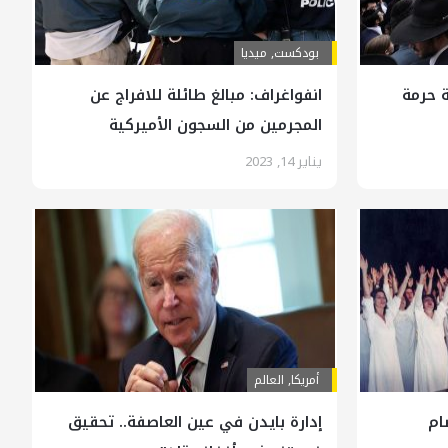
بودکست
,
ميديا
ة حرمة
انفواغراف: مبالغ طائلة للافراج عن
المجرمين من السجون الأميركية
يناير 14, 2023
أمريكا
,
العالم
ام
إدارة بايدن في عين العاصفة.. تحقيق