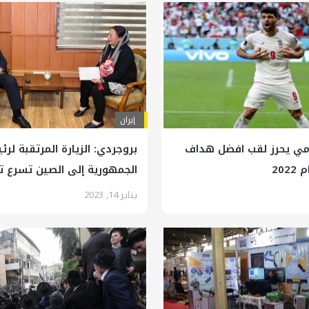
إيران
ي يحرز لقب افضل هداف
بروجردي: الزيارة المرتقبة لر
202
الجمهورية إلی الصين تسرع ت
وثيقة التعاون بين البلدین
يناير 14, 2023