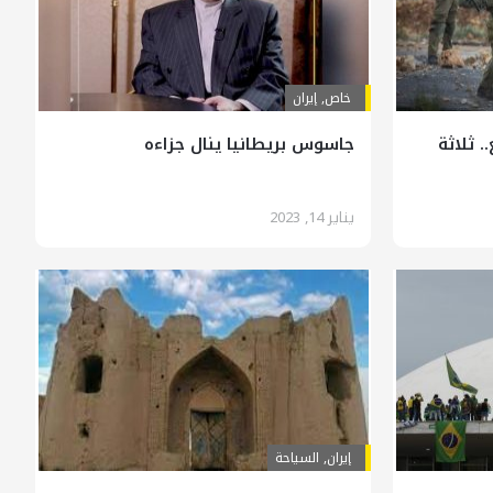
خاص
,
إيران
. ثلاثة
جاسوس بريطانيا ينال جزاءه
يناير 14, 2023
إيران
,
السياحة