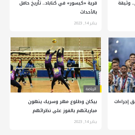
. وثيقة
قرية «كيسور» في كناباد.. تأريخ حافل
بالأحداث
يناير 14, 2023
الرياضة
 ويطلق إجراءات
بيكان وطلوع مهر وسريك ينهون
مبارياتهم بالفوز على نظرائهم
يناير 14, 2023