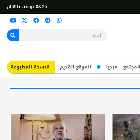
08:25
توقيت طهران
لمجتمع
ميديا
الموقع القديم
​النسخة المطبوعة