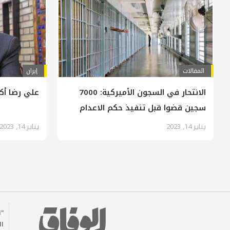
المقالات
إيران
الانتحار في السجون الأميركية: 7000
علي رضا أكبري: عم
سجين قضوا قبل تنفيذ حكم الاعدام
يناير 14, 2023
يناير 14, 2023
"ا
ال