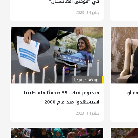
في “فوضى أفغانستان”
يناير 14, 2023
بودکست
,
ميديا
ه أو
فيديوغرافيك.. 55 صحفيًّا فلسطينيا
استشهدوا منذ عام 2000
يناير 14, 2023