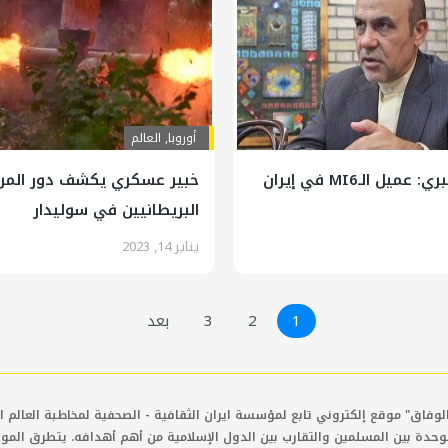
أوروبا
,
العالم
يل الـMI6 في إيران
خبير عسكري يكشف دور المرت
البريطانيين في سوليدار
يناير 14, 2023
1
2
3
بعد
لوفاق" موقع إلكتروني تابع لمؤسسة ايران الثقافية - الصحفية لمخاطبة العالم ال
وحدة بين المسلمين والتقارب بين الدول الإسلامية من أهم أهدافه. يتطرق المو