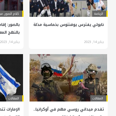
الرياضة
کلام الصور
,
ميد
نابولي يفترس يوفنتوس بخماسية مذلة
بالصور: إقا
بالنهج الم
يناير 14, 2023
يناير 14, 2023
المقالات
المقالات
تقدم ميداني روسي مهم في أوكرانيا..
الإمارات تت