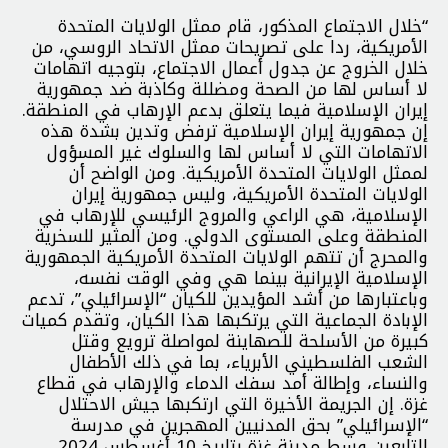
“خلال الاجتماع المذكور، قام ممثل الولايات المتحدة
الأمريكية، ردا على تصريحات ممثل الاتحاد الروسي، من
خلال الخروج عن جدول أعمال الاجتماع، بتوجيه اتهامات
لا أساس لها من الصحة ومضللة وكاذبة ضد جمهورية
إيران الإسلامية فيما يتعلق بدعم الإرهاب في المنطقة.
إن جمهورية إيران الإسلامية ترفض وتدين بشدة هذه
الاتهامات التي لا أساس لها والسلوك غير المسؤول
لممثل الولايات المتحدة الأمريكية. ومن الواضح أن
الولايات المتحدة الأمريكية، وليس جمهورية إيران
الإسلامية، هي الراعي والمروج الرئيسي للإرهاب في
المنطقة وعلى المستوى الدولي. ومن المثير للسخرية
والمحرج أن تتهم الولايات المتحدة الأمريكية الجمهورية
الإسلامية الإيرانية بينما هي وفي الوقت نفسه،
وباعتبارها من أشد المؤيدين للكيان “الإسرائيلي”، تدعم
الإبادة الجماعية التي يرتكبها هذا الكيان، وتقدم كميات
كبيرة من الأسلحة للصهاينة لمواصلة ترويع وقتل
الشعب الفلسطيني الأبرياء، بما في ذلك الأطفال
والنساء، وإطالة أمد سفك الدماء والإرهاب في قطاع
غزة. إن الجريمة الأخيرة التي ارتكبها جيش الاحتلال
“الإسرائيلي” بحق المدنيين المهجرين في مدرسة
التابعين وسط مدينة غزة بتاريخ 10 أغسطس 2024،