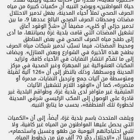
حياة المواطنين».ويوضح النبيه أن «كميات كبيرة من مياه
الصرف الصحي تملأ أحياء المدينة، بفعل تدمير الاحتلال
مضخات ومحطات الصرف الصحي البالغ عددها 9، ما بين
تدمير جزئي أو كلي»، مضيفاً أن «شحّ الوقود أعاق
تشغيل المضخات التي قامت بلدية غزة بصيانتها، ما أدى
إلى طفح مياه الصرف الصحي في بعض المناطق
ومحيط المضخات، فيما تسبّب تدمير شبكات مياه الصرف
بطفح هذه الأخيرة في الشوارع وبعض المنازل». ويضاف
إلى ما تقدّم انتشار النفايات في الأحياء كافة، وتزايد
المكبات العشوائية غير المجهزة وغير الصحية في مركز
المدينة ووسطها، وذلك بالنظر إلى أن «126 آلية ثقيلة
ومتوسطة من آليات جمع وترحيل النفايات، مدمرة أو
متضررة»، كما أن «الوقود اللازم لتشغيل الآليات
المتبقية غير متوافر لدى بلدية غزة، وطواقم البلدية غير
قادرة على الوصول إلى المكب الرئيسي شرقي المدينة
لخطورة تلك المنطقة»، بحسب ما يتابع النبيه.
ويلفت المتحدث باسم بلدية غزة، أيضاً، إلى أن «الكميات
التي يحصل عليها المواطنون من المياه غير كافية، ولا
تلبي احتياجاتهم اليومية من طهو وغسيل واستحمام»،
مبيناً أن «الاحتلال دمّر 70 ألف متر من خطوط المياه،