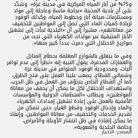
و75% من آبار المياه المركزية في مدينة غزة». وشدّد
على أن بلدية المدينة «بحاجة ماسة وعاجلة إلى مواد
ومستلزمات صيانة آبار وخطوط المياه، وكذلك الوقود
لزيادة كميات الماء التي تصل إلى المواطنين للتخفيف
من معاناتهم»، مشيراً إلى أن «البلدية لجأت إلى تشغيل
الآبار المتبقية عبر مولدات الكهرباء التي نجت من
صواريخ الاحتلال التي دمرت عدداً كبير منها».
وفي ما يتعلق بالشوارع المغلقة بحطام المنازل
والعمارات المدمرة، يقول النبيه إنه «نظراً إلى عدم توافر
آليات، ومحدودية الوقود المتوافر في مدينة غزة
وشمالي القطاع، يصعب علينا العمل على فتح الطرق،
كما أن القطاع الخاص يتخوّف من العمل في ظل الحرب،
واستهداف الاحتلال لكل ما يمكن أن يخفف من معاناة
المواطنين». ويطالب «المنظمات الدولية والمؤسسات
الأممية بالعمل على إعادة تشغيل إمدادات الكهرباء
والماء وإدخال الوقود وقطع الغيار، حتى نتمكن من
تقديم الخدمات والتخفيف من معاناة المواطنين، وإنقاذ
ما يمكن إنقاذه في ظل انتشار الأوبئة والأمراض،
وخاصة الجلدية والمعوية».
المصدر: الاخبار