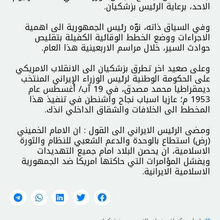
الاحد، برعاية الرئيس بزشكيان.
وفي السياق ذاته، نوّه رئيس الجمهورية الى اهمية
الاجراءات ووضع الخطط الوقائية الكفيلة بتقليص
حوادث السير، خلال مراسم الاربعينية هذا العام.
وعلى صعيد اخر تطرق بزشكيان الى الانقلاب الامريكي
علی الحکومة الوطنیة لرئيس الوزراء الإيراني المنتخب
ديمقراطيا محمد مصدق، في 19 آب/ أغسطس عام
1953 م؛ عازيا اسباب نجاح واشنطن في تنفيذ هذا
المخطط الى الخلافات والشقاق الداخلي انذك.
ومضى الرئيس الايراني الى القول : ان الامام الخميني
(رض) استطاع بالوحدة والدعم الشعبي للنظام والثورة
الاسلامية، ان يحصن البلاد امام جميع التهديدات
ويفشل المؤامرات التي حاكتها امريكا ضد الجمهورية
الاسلامية الايرانية.