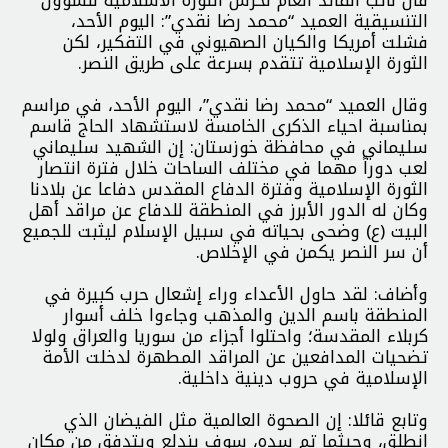
التنسيقية العميد “محمد رضا نقدي”: اليوم الأحد،
فشلت أمريكا والكيان الصهيوني في التفكير، لكن
الثورة الإسلامية تتقدم بسرعة على طريق النصر.
وقال العميد “محمد رضا نقدي”، اليوم الأحد، في مراسم
بمناسبة احیاء الذكرى الخامسة لاستشهاد الحاج قاسم
سليماني في محافظة خوزستان: إن الشهيد سليماني
لعب دوراً مهما في مختلف الساحات خلال فترة انتصار
الثورة الإسلامیة وفترة الدفاع المقدس دفاعا عن بلادنا
وكان له الدور الأبرز في المنطقة للدفاع عن مراقد أهل
البيت (ع) وضحی بحياته في سبيل الإسلام ليثبت للجميع
أن سر النصر يكمن في الإخلاص.
وأضاف: لقد حاول الأعداء وراء إشعال حرب كبيرة في
المنطقة باسم الدين والمذهب وجاءوا خلف أسوار
كربلاء المقدسة؛ واحتلوا أجزاء من سوريا والعراق ولولا
تضحيات المدافعين عن المراقد المطهرة لدخلت الأمة
الإسلامية في حروب دينية داخلية.
وتابع قائلا: إن الصحوة العالمية مثل الفيضان الذي
انطلق، وحيثما تم سده، سوف يندلع ویتدفق من مكان