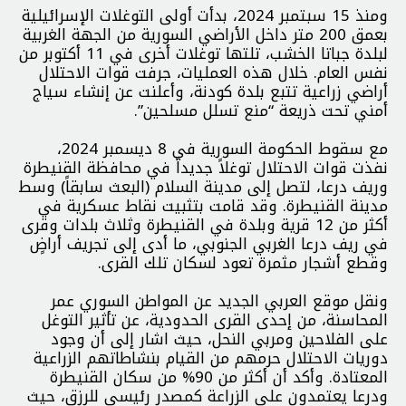
ومنذ 15 سبتمبر 2024، بدأت أولى التوغلات الإسرائيلية
بعمق 200 متر داخل الأراضي السورية من الجهة الغربية
لبلدة جباتا الخشب، تلتها توغلات أخرى في 11 أكتوبر من
نفس العام. خلال هذه العمليات، جرفت قوات الاحتلال
أراضي زراعية تتبع بلدة كودنة، وأعلنت عن إنشاء سياج
أمني تحت ذريعة “منع تسلل مسلحين”.
مع سقوط الحكومة السورية في 8 ديسمبر 2024،
نفذت قوات الاحتلال توغلاً جديداً في محافظة القنيطرة
وريف درعا، لتصل إلى مدينة السلام (البعث سابقاً) وسط
مدينة القنيطرة. وقد قامت بتثبيت نقاط عسكرية في
أكثر من 12 قرية وبلدة في القنيطرة وثلاث بلدات وقرى
في ريف درعا الغربي الجنوبي، ما أدى إلى تجريف أراضٍ
وقطع أشجار مثمرة تعود لسكان تلك القرى.
ونقل موقع العربي الجديد عن المواطن السوري عمر
المحاسنة، من إحدى القرى الحدودية، عن تأثير التوغل
على الفلاحين ومربي النحل، حيث اشار إلى أن وجود
دوريات الاحتلال حرمهم من القيام بنشاطاتهم الزراعية
المعتادة. وأكد أن أكثر من 90% من سكان القنيطرة
ودرعا يعتمدون على الزراعة كمصدر رئيسي للرزق، حيث