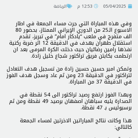
05/04/2025
12:53 م
الرياضة
وفي هذه المباراة التي جرت مساء الجمعة في اطار
الاسبوع الـ25 من الدوري الإيراني الممتاز، بحضور 80
الف متفرج في ملعب “يادكار امام” في تبريز، تقدم
استقلال طهران بهدف في الدقيقة 12 اثر ضربة ركنية
نفذها رامين رضائيان حيث دخلت الكرة المرمى بعد ان
ارتطمت بكابتن فريق تراكتور شجاع خليل زادة.
وتمكن امير حسين حسين زادة من تسجيل هدف التعادل
لتراكتور في الدقيقة 23 ومن ثم عاد وسجل هدف الفوز
في الدقيقة 37 من المباراة.
وبهذا الفوز ارتفع رصيد تراكتور الى 54 نقطة في
الصدارة يليه سباهان اصفهان برصيد 49 نقطة ومن ثم
برسبوليس بـ 47 نقطة.
هذا وكانت نتائج المباراتين الاخرتين لمساء الجمعة
كالتالي: