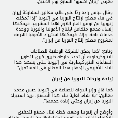
معرض “إيران اكسبو” السابع يوم الاثنين.
وقال عباس زادة ردًا على طلب معالين لمشاركة إيران
في بناء مصنع لإنتاج اليوريا في إثيوبيا “إذا تمكنت
إثيوبيا من توفير الغاز اللازم لهذا المشروع، فيمكنها
إنشاء مجمع متكامل لإنتاج الأمونيا واليوريا ووحدة
خدمات عامة. وإلا، فيمكنها استيراد الأمونيا اللازمة
لمشروع مصنع إنتاج اليوريا من إيران”.
وتابع: “كما يمكن للشركة الوطنية للصناعات
البتروكيماوية أن تحدد خارطة طريق كبرى لتطوير
الصناعات البتروكيماوية في إثيوبيا حتى يشهد هذا
البلد الأفريقي ازدهار هذا القطاع في المستقبل”.
زيادة واردات اليوريا من إيران
كما قال وزير الدولة للصناعة في إثيوبيا حسن محمد
معالين: “بلا شك، لغاية بناء هذا المصنع، نريد استيراد
اليوريا من إيران وحتى زيادة حجمها”.
وأوضح أن إثيوبيا وضعت خطة لبناء مصنع لتحقيق
الاكتفاء الذاتي في توفير احتياجاتها من اليوريا، ولذلك