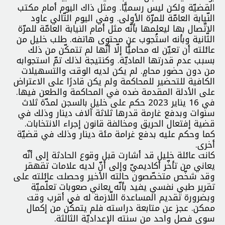
القضيّة ولكن ليس رسميًّا. ومثل ذاك اليوم أمام مكتب
النّيابة العامّة للمرّة الأولى. وفي اليوم التّالي عاود
الاتّصال بها ليعلمها بأنّه مثل أمام النيابة العامّة للمرّة
الثّانية وبأنه استُجوب عن محتوى هاتفه. طلب خليل من
عائلته أن تعيّن له محاميًّا إلّا أنّها لم تتمكّن من ذلك
بسبب عدم قدرتها الماديّة. وكنتيجة لذلك تمّ استجوابه
من دون حضور محامٍ. لم يكن لديه الوقت والتسهيلات
الكافية للتحضير للمحاكمة ولم يكن قادرًا على الاعتراض
على الأدلة المقدمة ضده في المحاكمة والطعن فيها.
في 16 يناير 2023 حكم على خليل بالسجن لمدّة ثلاث
سنوات وبدفع غارمة قدرها ثلاثة آلاف دينار وذلك في
قضية إفتعال الحريق ومخالفة قانون إجراء الانتخابات.
كما وحكم عليه بدفع غرامة مئة دينار وذلك في قضيّة
أخرى.
كانت عائلة خليل قد أشارت قبل وقوع الحادثة إلى أنّه
يعاني من تأخّر أكاديميّ وإلى أنّ لديه علامات تقهقر
وقد شخّص متخصّصون حالته الأخير وحصلت عائلته على
تقرير طبي نفسي يفيد بأنّه يعاني صعوبات تعلّميّة
وبضرورة تقديم المساعدة اللّازمة له في أقرب وقت
ممكن. عجز عن متابعة دراسته فلم يتمكّن من إكمال
سوى فصل واحد من سنته الإعداديّة الثالثة.