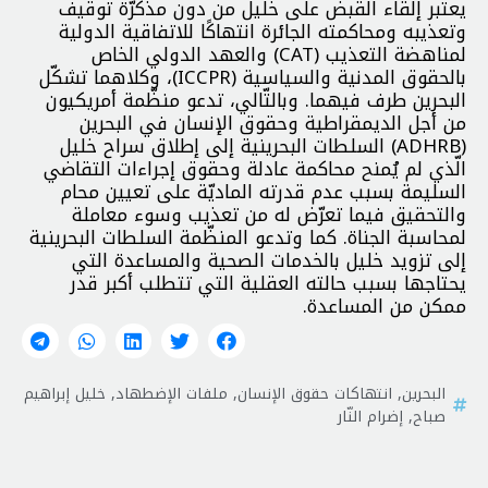
يعتبر إلقاء القبض على خليل من دون مذكرّة توقيف
وتعذيبه ومحاكمته الجائرة انتهاكًا للاتفاقية الدولية
لمناهضة التعذيب (CAT) والعهد الدولي الخاص
بالحقوق المدنية والسياسية (ICCPR)، وكلاهما تشكّل
البحرين طرف فيهما. وبالتّالي، تدعو منظّمة أمريكيون
من أجل الديمقراطية وحقوق الإنسان في البحرين
(ADHRB) السلطات البحرينية إلى إطلاق سراح خليل
الّذي لم يُمنح محاكمة عادلة وحقوق إجراءات التقاضي
السليمة بسبب عدم قدرته الماديّة على تعيين محام
والتحقيق فيما تعرّض له من تعذيب وسوء معاملة
لمحاسبة الجناة. كما وتدعو المنظّمة السلطات البحرينية
إلى تزويد خليل بالخدمات الصحية والمساعدة التي
يحتاجها بسبب حالته العقلية التي تتطلب أكبر قدر
ممكن من المساعدة.
البحرين
,
انتهاكات حقوق الإنسان
,
ملفات الإضطهاد
,
خليل إبراهيم
صباح
,
إضرام النّار