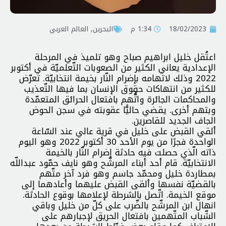
18/02/2023
1:34 م
البحرين
,
العالم العربي
اعتُقل خليل ابراهيم صباح وهو تلميذ في المرحلة
الإعدادية يعاني الكثير من الصعوبات التّعلميّة في أكتوبر
2022 وذلك لاتهامه بإضرام النّار بخيمة انتخابيّة. تعرّض
للكثير من انتهاكات حقوق الإنسان بما فيها التّعذيب
والمحاكمات الجائرة واتُّهم بافتعال الحرائق المتعمّدة
وبتهم أخرى. يقضي حاليًّا عقوبته في سجن الحوض
الجاف الجديد للقاصرين.
ألقي القبض على خليل في قرية عالي عند السّاعة
الواحدة فجرًا من يوم الأحد 30 أكتوبر 2022 وهو اليوم
ذاته الّذي حصلت فيه حادثة إضرام النّار بالخيمة
الانتخابيّة. قام أحد أبناء المرشّح وهو نايف حمّود عبداللّه
بمطاردة خليل ومحمّد جاسم وهو فرد آخر متّهم
بالقضيّة نفسها وألقى القبض عليهما وأعادهما إلى
موقع الخيمة. اتّصل بالشرطة لإعلامها بوقوع الحادثة.
انهال ابن المرشّح بالضّرب على كلّ من خليل وباقي
الشّباب المتّهمين بافتعال الحريق لإجبارهم على