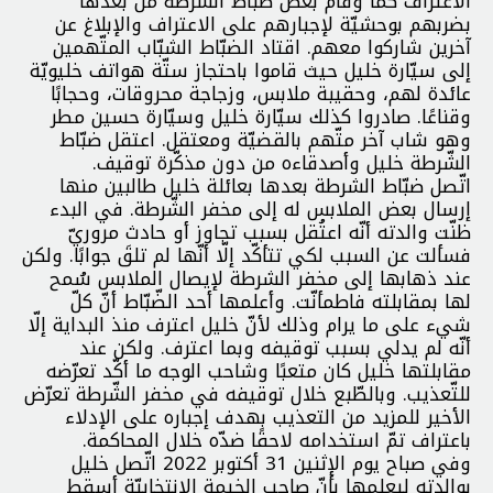
الاعتراف كما وقام بعض ضبّاط الشرطة من بعدها
بضربهم بوحشيّة لإجبارهم على الاعتراف والإبلاغ عن
آخرين شاركوا معهم. اقتاد الضبّاط الشبّاب المتّهمين
إلى سيّارة خليل حيث قاموا باحتجاز ستّة هواتف خليويّة
عائدة لهم، وحقيبة ملابس، وزجاجة محروقات، وحجابًا
وقناعًا. صادروا كذلك سيّارة خليل وسيّارة حسين مطر
وهو شاب آخر متّهم بالقضيّة ومعتقل. اعتقل ضبّاط
الشّرطة خليل وأصدقاءه من دون مذكّرة توقيف.
اتّصل ضبّاط الشرطة بعدها بعائلة خليل طالبين منها
إرسال بعض الملابس له إلى مخفر الشّرطة. في البدء
ظنّت والدته أنّه اعتُقل بسبب تجاوز أو حادث مروريّ
فسألت عن السبب لكي تتأكّد إلّا أنّها لم تلقَ جوابًا. ولكن
عند ذهابها إلى مخفر الشرطة لإيصال الملابس سُمح
لها بمقابلته فاطمأنّت. وأعلمها أحد الضّبّاط أنّ كلّ
شيء على ما يرام وذلك لأنّ خليل اعترف منذ البداية إلّا
أنّه لم يدلي بسبب توقيفه وبما اعترف. ولكن عند
مقابلتها خليل كان متعبًا وشاحب الوجه ما أكّد تعرّضه
للتّعذيب. وبالطّبع خلال توقيفه في مخفر الشّرطة تعرّض
الأخير للمزيد من التعذيب بهدف إجباره على الإدلاء
باعتراف تمّ استخدامه لاحقًا ضدّه خلال المحاكمة.
وفي صباح يوم الإثنين 31 أكتوبر 2022 اتّصل خليل
بوالدته ليعلمها بأنّ صاحب الخيمة الانتخابيّة أسقط