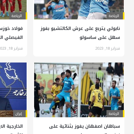
الرياضة
الرياضة
نابولي يتربع على عرش الكالتشيو بفوز
فولاد خوزس
سهل على ساسولو
الفيصلي ا
فبراير 18, 2023
فبراير 18, 2023
الرياضة
إيران
سباهان اصفهان يفوز بثنائية على
الخارجية الا