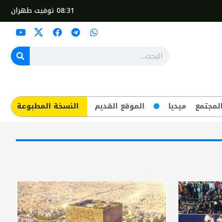
08:31
توقيت طهران
لمجتمع
ميديا
الموقع القديم
​النسخة المطبوعة