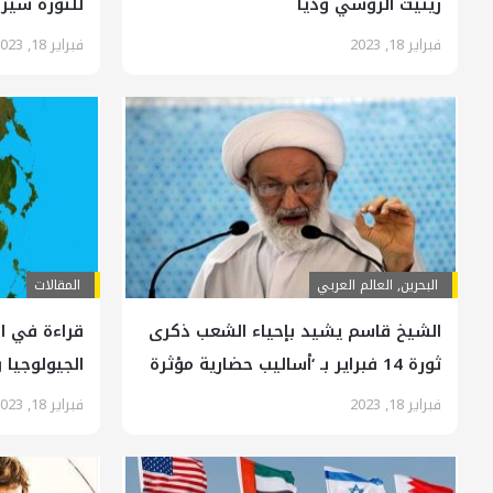
زينيت الروسي وديا
للثورة سير
الايراني
فبراير 18, 2023
فبراير 18, 2023
البحرين
,
العالم العربي
المقالات
الشيخ قاسم يشيد بإحياء الشعب ذكرى
قراءة في ال
ثورة 14 فبراير بـ ‘أساليب حضارية مؤثرة
الجيولوجيا
وعزم صارم’
فبراير 18, 2023
فبراير 18, 2023