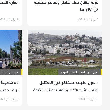
قرية جهان نما.. مناظر وعناصر طبيعية
القارة السم
قلّ نظيرها
فبراير 18, 2023
فبراير 18, 2023
عين على العدو
,
العالم العربي
سورية
,
العالم 
4 دول لاتينية تستنكر قرار الإحتلال
53 شهيدا
إضفاء “شرعية” على مستوطنات الضفة
بريف حمص
فبراير 18, 2023
فبراير 18, 2023