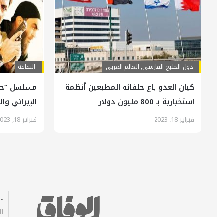
دول الخليج الفارسي
,
العالم العربي
الثقافة
كيان العدو باع حلفائه المطبعين أنظمة
مسلسل “حبي
استخبارية بـ 800 مليون دولار
الإيراني وا
فبراير 18, 2023
فبراير 18, 2023
"ا
ال