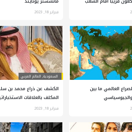
كعون قريبا امام الشعب
مانشستر يونايتد
فبراير 18, 2023
السعودية
,
العالم العربي
صراع العالمي ما بين
الكشف عن ذراع محمد بن سلم
 والجيوسياسي
المكلف بالعلاقات الاستخباراتي
الكيان الإسرائيلي
فبراير 18, 2023