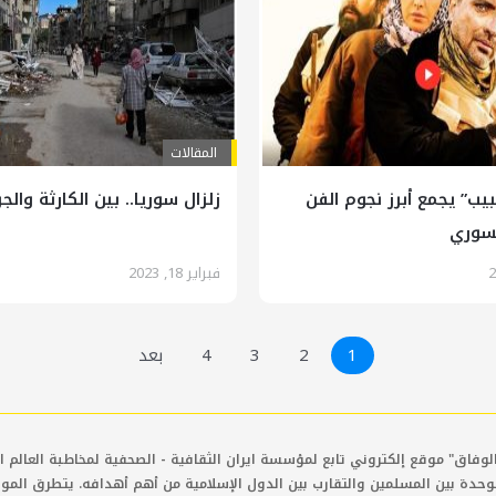
المقالات
ب” يجمع أبرز نجوم الفن
زلزال سوريا.. بين الكارثة والج
لسوري
فبراير 18, 2023
1
2
3
4
بعد
لوفاق" موقع إلكتروني تابع لمؤسسة ايران الثقافية - الصحفية لمخاطبة العالم ال
وحدة بين المسلمين والتقارب بين الدول الإسلامية من أهم أهدافه. يتطرق المو