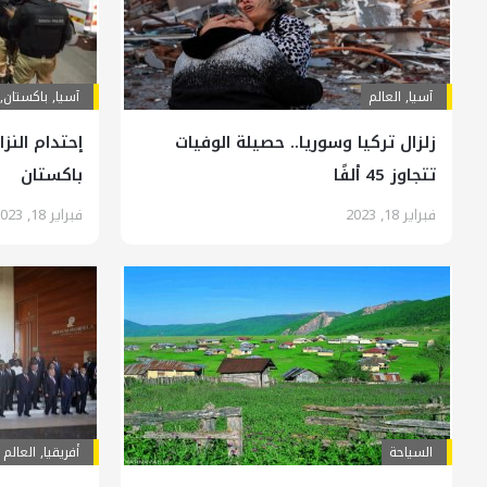
آسیا
,
العالم
آسیا
,
باكستان
,
زلزال تركيا وسوريا.. حصيلة الوفيات
إحتدام النزا
تتجاوز 45 ألفًا
باكستان
فبراير 18, 2023
فبراير 18, 2023
السياحة
أفريقيا
,
العالم