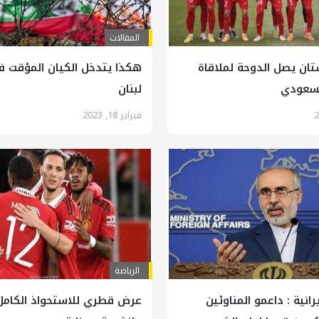
المقالات
تان يصل الدوحة لملاقاة
هكذا يتدخل الكيان المؤقت 
لسعودي
لبنان
فبراير 18, 2023
الرياضة
يرانية : داعمو المناوئين
عرض قطري للاستحواذ الكامل