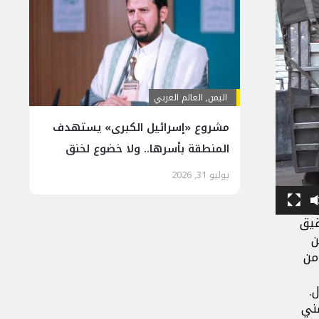
اليمن
,
العالم العربي
مشروع «إسرائيل الكبرى» يستهدف
المنطقة بأسرها.. ولا خضوع لخنق
اليمن
يوليو 31, 2026
قيق
ن
من
.
ني