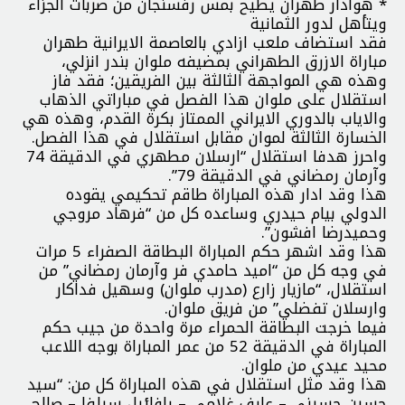
* هوادار طهران يطيح بمس رفسنجان من ضربات الجزاء
ويتأهل لدور الثمانية
فقد استضاف ملعب ازادي بالعاصمة الايرانية طهران
مباراة الازرق الطهراني بمضيفه ملوان بندر انزلي،
وهذه هي المواجهة الثالثة بين الفريقين؛ فقد فاز
استقلال على ملوان هذا الفصل في مباراتي الذهاب
والاياب بالدوري الايراني الممتاز بكرة القدم، وهذه هي
الخسارة الثالثة لموان مقابل استقلال في هذا الفصل.
واحرز هدفا استقلال “ارسلان مطهري في الدقيقة 74
وآرمان رمضاني في الدقيقة 79”.
هذا وقد ادار هذه المباراة طاقم تحكيمي يقوده
الدولي بيام حيدري وساعده كل من “فرهاد مروجي
وحميدرضا افشون”.
هذا وقد اشهر حكم المباراة البطاقة الصفراء 5 مرات
في وجه كل من “اميد حامدي فر وآرمان رمضاني” من
استقلال، “مازيار زارع (مدرب ملوان) وسهيل فداكار
وارسلان تفضلي” من فريق ملوان.
فيما خرجت البطاقة الحمراء مرة واحدة من جيب حكم
المباراة في الدقيقة 52 من عمر المباراة بوجه اللاعب
محيد عيدي من ملوان.
هذا وقد مثل استقلال في هذه المباراة كل من: “سيد
حسين حسيني – عارف غلامي – رافائيل سيلفا – صالح