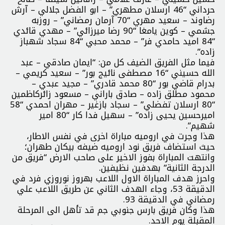
حرداني “46 ارسلان مطهري” – ابو الفضل جلالي – آرش
رضاوند – سعيد مهري “70 آرمان رمضاني” – روزبه
جشمي – كوين يامغا “90 رضا ميرزائي” – مهدي قائدي
“84 اميد حامدي فر” – محمد محبي “84 سجاد شهباز
زاده”.
فيما مثل الفريق الضيف كل من: “ايمان صادقي – عبد
الله حسيني “16 مصطفى نائيج بور” – سعيد كريمي –
بدرام قاضي بور “80 محمد قادري” – مجيد عبدي –
محمود مطلق زاده – صادق باراني – مسعود زائركاظمين
“80 ارسلان تفضلي” – سجاد بازغير – مهران احمدي “58
اميرحسين يحيى زاده” – سهيل فدا كار “80 امير
شهيم”.
هذا وجرت في اروميه مباراة اخرى في نفس الاطار،
حيث استضاف فريق نود اروميه ضيفه بيكان طهران؛
وانتهت المباراة بفوز الاخير على صاحب الارض “فريق من
الدرجة الثانية” بهدفين نظيفين.
واحرز هدف المباراة الاول اللاعب بهروز نوروزي فرد في
الدقيقة 53، وجاء الهدف الثاني عن طريق اللاعب علي
رمضاني في الدقيقة 93.
هذا وكان فريق بارس جنوبي جم قد تأهل الى المرحلة
المقبلة يوم الاحد.