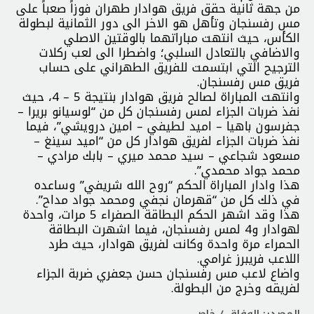
من جهة ثانية حقق فريق هوادار طهران فوزاً صعباً على
مس رفسنجان وتأهل هو الاخر الى دور الثمانية لبطولة
الكأس، حيث انتهت مباراتهما بالوقتين الاصلي
والاضافي بالتعادل السلبي؛ واضطرا الى لعب ركلات
الترجيح التي ابتسمت للفريق الطهراني على حساب
فريق مس رفسنجان.
وانتهت المباراة لصالح فريق هوادار بنتيجة 5 – 4، حيث
نفذ ضربات الجزاء لمس رفسنجان كل من “لوسيانو بريرا –
جفرسون باهيا – اميد لطيفي – امين درويشي”، فيما
نفذ ضربات الجزاء لفريق هوادار كل من “اميد سينغ –
مسعود شجاعي – سيد محمد ميري – بابك مرادي –
محمد جواد محمدي”.
هذا وادار المباراة الحكم “روح الله شريفي” وساعده
في ذلك كل من “قهرمان نجفي ومحمد جواد مداح”.
هذا وقد اشهر الحكم البطاقة الصفراء 5 مرات، واحدة
لهوادار و4 لمس رفسنجان، فيما اشهرت البطاقة
الحمراء مرة واحدة وكانت لفريق هوادار، حيث طرد
اللاعب فريبرز غرامي.
واضاع لاعب مس رفسنجان حسن جعفري ضربة الجزاء
لفريقه وخرج من البطولة.