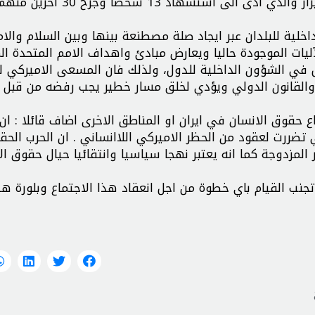
ذلك العمليات الارهابية كما حصل في مزار ديني في شيراز والذي ادى الى استش
خلية للبلدان عبر ايجاد صلة مصطنعة بينها وبين السلام والا
آليات الموجودة حاليا ويعارض مبادئ واهداف الامم المتحدة 
 في الشؤون الداخلية للدول، ولذلك فان المسعى الاميركي ل
ة والقانون الدولي ويؤدي لخلق مسار خطير يجب رفضه من قبل 
حقوق الانسان في ايران او المناطق الاخرى اضاف قائلا : ان 
 تضررت لعقود من الحظر الاميركي اللاانساني . ان الحرب الحق
 المزدوجة كما انه يعتبر نهجا سياسيا وانتقائيا حيال حقوق ال
تجنب القيام باي خطوة من اجل انعقاد هذا الاجتماع وبلورة هذ