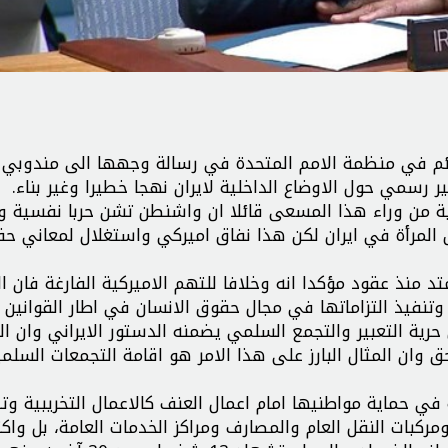
ائم في منظمة الامم المتحدة في رسالة وجهها الى مندوبي 
رسمي حول الاوضاع الداخلية لايران نهجا خطيرا وغير بناء.
ية من وراء هذا المسعى قائلا ان واشنطن تشن حربا نفسية و
ق المرأة في ايران لكن هذا نفاق اميركي واستغلال لمعاني ح
تد منذ عقود مؤكدا انه وخلافا للتهم الاميركية الفارغة فان ا
وتنفيذ التزاماتها في مجال حقوق الانسان في اطار القوانين ا
 حرية التعبير والتجمع السلمي يضمنه الدستور الايراني وان ا
ق وان المثال البارز على هذا الامر هو اقامة التجمعات السلم
 في حماية مواطنيها امام اعمال العنف كالاعمال التخريبية وتد
ركبات النقل العام والمصارف ومراكز الخدمات العامة، بل واكث