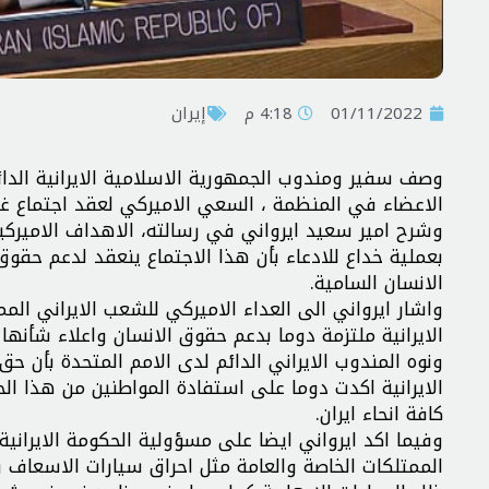
01/11/2022
4:18 م
إيران
وصف سفير ومندوب الجمهورية الاسلامية الايرانية الد
الاعضاء في المنظمة ، السعي الاميركي لعقد اجتماع غير 
وشرح امير سعيد ايرواني في رسالته، الاهداف الاميرك
بعملية خداع للادعاء بأن هذا الاجتماع ينعقد لدعم حقو
الانسان السامية.
واشار ايرواني الى العداء الاميركي للشعب الايراني المم
الايرانية ملتزمة دوما بدعم حقوق الانسان واعلاء شأنها 
ونوه المندوب الايراني الدائم لدى الامم المتحدة بأن حق
الايرانية اكدت دوما على استفادة المواطنين من هذا الح
كافة انحاء ايران.
وفيما اكد ايرواني ايضا على مسؤولية الحكومة الايرانية
الممتلكات الخاصة والعامة مثل احراق سيارات الاسعاف وم