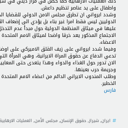
واطفال على يد عناصر تنظيم داعش.
وشدد ايرواني ان تطرق مجلس الامن الدولي للقضايا الدا
الدوليين ليس فقط امرا غير بناء بل يؤدي الى إضعاف ال
عليها في ميثاق المنظمة الدولية حول مبدأ عدم التدخل
الاجتماع المذكور يعد خرقا واضحا لميثاق الامم المتحد
الاعضاء.
وفيما شدد ايرواني على زيف القلق الاميركي على اوضاع 
تدعي الدفاع عن حقوق المراة الايرانية، وهي المرأة التي
الان تدور حول الغذاء والدواء وهذا يتعدى حتى المعايير
وجريمة حرب بعينها.
وطلب المندوب الايراني الدائم من اعضاء الامم المتحدة 
الخطير.
فارس
ايران
,
شيراز
,
حقوق الإنسان
,
مجلس الأمن
,
العمليات الارهابية