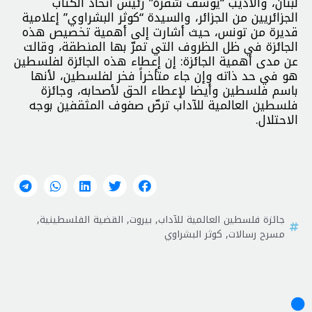
لبنان، والأديب “يوسف شقرة” رئيس اتحاد الكتّاب
الجزائريين من الجزائر، والسيدة “كوثر البشراوي” إعلامية
قديرة من تونس، حيث أشارت إلى أهمية تخصيص هذه
الجائزة في ظل الظروف التي تمرّ بها المنطقة، وقالت
عن مدى أهمية الجائزة: إن إعطاء هذه الجائزة لفلسطين
هو في حد ذاته وإن جاء متأخراً فخر لفلسطين، لأنها
باسم فلسطين وأيضا لإعطاء الحق لأصحابه، وجائزة
فلسطين العالمية للآداب ترصّ صفوف المثقفين بوجه
الاحتلال.
جائزة فلسطين العالمية للآداب
,
بيروت
,
القضية الفلسطينية
,
مسرح رسالات
,
كوثر البشراوي