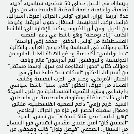
ويشارك في الحفل حوالي 50 شخصية سياسية، أدبية،
ثقافية، وإعلامية داعمة للقضية الفلسطينية، من دول
عدة أبرزها: إيران، العراق، تونس، الجزائر، أميركا، أستراليا،
فرنسا، تركيا، أندونيسيا، السنغال، جنوب أفريقيا، وغيرها
من الدول، ومن أبرز الضيوف يمكننا الإشارة الى: الناشط
الكاتب “زياد بومخلة” وهو ناشط في دعم القضية
الفلسطينية من تونس، الدكتور “محمد زكي إبراهيم”
كاتب ومؤلف في السياسة والأدب من العراق، والكاتبة
“دينا يوليانتي” أكاديمية وعضو الهيئة العليا للجائزة من
أندونيسيا، والبروفسور “تيم أندرسون” عالم وباحث
ومؤلف كتاب “محور المقاومة نحو شرق أوسط مستقل”
من أستراليا، الدكتور “اسكات بنت” ضابط سابق في
الجيش الأمريكي، وخبير في الحرب النفسية وكشف
الفساد من أميركا، الدكتور “كمي سيبا” ناشط سياسي
واجتماعي ومؤيد للقضية الفلسطينية من بنين، السيدة
“ليلى خالد” مناضلة ومقاومة فلسطينية من فلسطين،
السيد “كريم رزقي” داعم للقضية الفلسطينية، منسّق
ومموّل سفينة الحصار الى غزة من الجزائر، الإعلامي
“زهير لطيف” مدير قناة تلفزة TV من تونس، السيد
“الحسين كان” أمين منتدى مقدس الشبابي فرع السنغال
من السنغال، الصحفي “فيصل جلول” كاتب وصحفي من