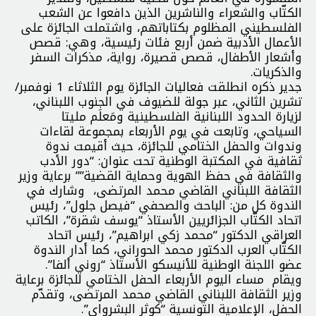
الكتّاب والشعراء والناشرين الذين دافعوا عن الشعب
الفلسطيني المظلوم بكتاباتهم، واشتملت الجائزة على
الأعمال الأدبية ضمن أربع فئات رئيسية، وهي: قصص
وأشعار الأطفال، قصص قصيرة، رواية، مذكرات السفر
والذكريات.
جدير ذكره انطلقت فعاليات الجائزة يوم الثلاثاء 1 نوفمبر/
تشرين الثاني، عبر جولة للضيوف في الجنوب اللبناني،
لزيارة الحدود اللبنانية الفلسطينية ومَعلَم مليتا
السياحي، وتابعت في يوم الأربعاء بمجموعة لقاءات
وندوات والحفل الختامي للجائزة، حيث أقيمت ندوة
ثقافية في المكتبة الوطنية تحت عنوان: “دور الأدب
والثقافة في حفظ الهوية وحماية القضية”” برعاية وزير
الثقافة اللبناني القاضي محمد المرتضى، وشارك في
الندوة كل من: الباحث والصحفي “فيصل جلول”، رئيس
اتحاد الكتّاب الجزائريين الأستاذ “يوسف شقرة”، الكاتب
العراقي الدكتور “محمد زكي ابراهيم”، رئيس اتحاد
الكتّاب العرب الدكتور محمد الحوراني، كما أدار الندوة
عضو اللجنة الوطنية للأنيسكو الأستاذ “روني ألفا”.
ويقام مساء اليوم الأربعاء الحفل الختامي للجائزة برعاية
وزير الثقافة اللبناني القاضي محمد المرتضى، وتقدّم
الحفل، الإعلامية التونسية “كوثر البشرواي”.