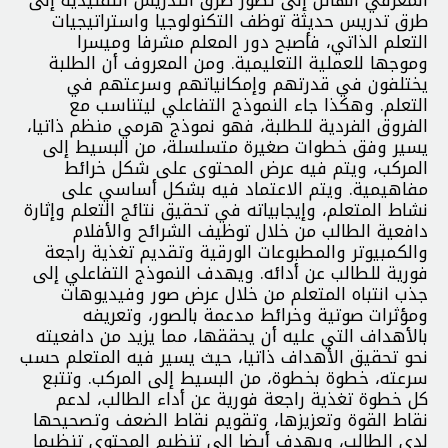
طرق تدريس حديثة توظف التكنولوجيا واستراتيجيات
التعلم الذاتي، فأصبح دور المعلم مشرفا وميسرا
وموجها للعملية التعليمية. ومن المعروف أن الطلبة
يختلفون في قدرتهم وإمكانياتهم وسرعتهم في
التعلم. وهكذا جاء النموذج التفاعلي ليتناسب مع
الفروق الفردية للطلبة، فهو نموذج هرمي منظم ذاتيا،
يسير وفق خطوات صغيرة متسلسلة، من البسيط إلى
المركب، ويتم فيه عرض المحتوى على شكل خرائط
مفاهيمية. ويتم الاعتماد فيه بشكل أساسي على
نشاط المتعلم، وإيجابياته في تحقيق نتائج التعلم وإثارة
دافعية الطالب من خلال توظيف الشرائح والأفلام
والكمبيوتر والمطبوعات الورقية وتقديم تغذية راجعة
فورية للطالب عن أدائه. ويهدف النموذج التفاعلي إلى
جذب انتباه المتعلم من خلال عرض صور وفيديوهات
ومؤثرات صوتية وخرائط مدعمة بالصور، وتعريفه
بالأهداف التي عليه أن يحققها، مما يزيد من دافعيته
نحو تحقيق الأهداف ذاتيا، حيث يسير فيه المتعلم حسب
سرعته، خطوة بخطوة، من البسيط إلى المركب. وتتبع
كل خطوة تغذية راجعة فورية عن أداء الطالب، لدعم
نقاط القوة وتعزيزها، وتقويم نقاط الضعف وتصحيحها
لدى الطالب، ويهدف أيضا إلى تنظيم المحتوى تنظيما