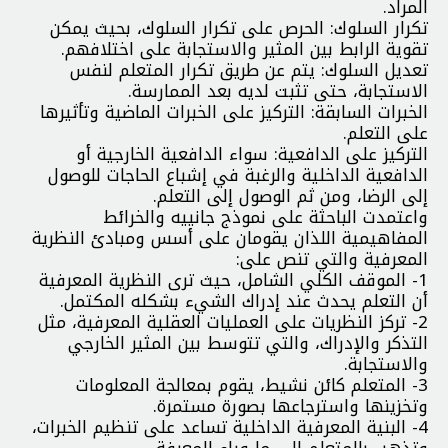
المراد.
تكرار السلوك: الحرص على تكرار السلوك، بحيث يمكن
تقوية الرابط بين المثير والاستجابة على اختلافهم.
تعديل السلوك: يتم عن طريق تكرار المتعلم لنفس
الاستجابة، حتى تثبت لديه بعد الممارسة.
الخبرات السابقة: التركيز على الخبرات الماضية وتأثيرها
على التعلم.
التركيز على الدافعية: سواء الدافعية الخارجية أو
الدافعية الداخلية والرغبة في إشباع الحاجات للوصول
إلى الرضا، ومن ثم الوصول إلى التعلم.
واعتمدت الباحثة على نموذج جانييه والخرائط
المفاهيمية اللذان يقومان على أسس ومبادئ النظرية
المعرفية والتي تنص على:
1- الموقف الكلي الشامل، حيث ترى النظرية المعرفية
أن التعلم يحدث عند إدراك الشيء بشكله المكتمل.
2- تركز النظريات على العمليات العقلية المعرفية، مثل
التذكر والإدراك، والتي تتوسط بين المثير الخارجي
والاستجابة.
3- المتعلم كائن نشيط، يقوم بمعالجة المعلومات
وتخزينها واسترجاعها بصورة مستمرة.
4- البنية المعرفية الداخلية تساعد على تنظيم الخبرات،
وتذهب بالمتعلم إلى ما وراء المعرفة.