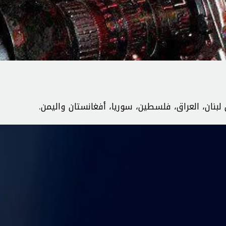
نان، العراق، فلسطين، سوريا، أفغانستان واليمن.