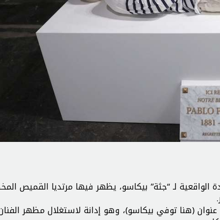
 الواقعية لـ “جثة” بيكاسو، يظهر فيها مرتديا القميص الم
و عنوان (هنا توفي بيكاسو)، وهو إدانة لاستغلال مظهر الفنان