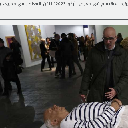
يحل الرسام والمثال الإسباني الأسطوري بابلو بيكاسو في بؤرة الاهتمام في معرض “أركو 2023” لل