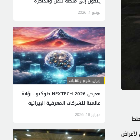
يتحول إلى منصة للفن والذاكرة
الوطنية
يونيو 1, 2026
إيران
,
علوم وتقنيات
معرض NEXTECH 2026 طوكيو.. بوّابة
عالمية للشركات المعرفية الإيرانية
فبراير 18, 2026
خطط
 لأغراض