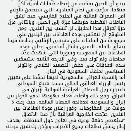
يبدو أن الصين تمكنت من إعطاء ضمانات أمنية لكلّ
منهما، سرّعت في نجاح المبادرة، التي ستضمن بالطبع
أمن الممرات المائية في الخليج الفارسي، حيث تشقّ
الناقلات النفطية طريقها عبرَهُ إلى الصين، وبالتالي فإنّ
حربًا تعرقل هذا الطريق، لن تنشب بين البلدين. ومن
المتوقع أن تنعكس عودة العلاقات بين البلدين على
مجموعة من الملفات على مستوى الإقليم، وخاصةً فيما
يتعلّق بالملف اليمني بشكل أساسي، وعلى عودة
العلاقات بين السعودية وسوريا التي شهدت عدّة
مخاضات ولم تولد بعد. وفي الدرجة الثانية ستنعكس
هذه العلاقات على خفض التصعيد الكلامي والتوتر
السياسي لحلفاء السعودية في لبنان.
أما بالنسبة للعراق، فالسعودية لديها تحفّظ على تعيين
رئيس الوزراء العراقي الحالي محمد شياع السوداني
باعتباره رجل الفصائل العراقية الموالية لإيران في
العراق. ومع ذلك واصلت بغداد جهودها لدفع الحوار بين
إيران والسعودية لمعالجة القضايا العالقة، حيث رعت 5
جولات من المفاوضات. وفور إعلان عودة العلاقات بين
البلدين، صرّحت الخارجية العراقية بأنّ هذا الاتفاق
“سيُعطي دفعة نوعية في تعاون دول المنطقة، بهدف
إطار يحقق تطلعات جميع الأطراف ويؤذن بتدشين مرحلة