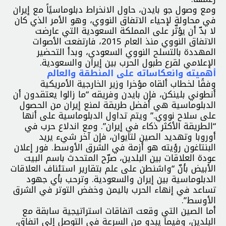
ومع وصول جو بايدن، حاول الانخراط دبلوماسيًاً مع إيران
في محاولة لإحياء الاتفاق النووي، وهو الأمر الذي كان
لا بدّ أن يؤثّر على المملكة السعودية التي عارضت
الاتفاق النووي منذ العام 2015، فارتفعت الأصوات
المهددة بالتسلح النووي السعودي، وبدأ التحضير
الإعلامي لقرع طبول الحرب بين إيران والسعودية.
أهميته وانعكاساته على المنطقة والعالم
وفقًا لخطاب ألقاه مؤخرا وزير الخارجية الأمريكية
أنطوني بلينكن، فإن بايدن وفريقه “ما زالوا يعتقدون أن
الدبلوماسية هي أفضل طريقة لمنع إيران من الحصول
على سلاح نووي.” ويتم تداول الدبلوماسية على أنها
“الطريقة الأكثر ذكاء في إيران”. ومع اندلاع حرب في
أوروبا وتهديد الصين لتايوان، فإن آخر شيء يريد
البنتاغون رؤيته هو أزمة في الشرق الأوسط. فور إعلان
عودة العلاقات بين البلدين، صرّح المتحدث باسم البيت
الأبيض بأنّ “واشنطن على علم بتقارير استئناف العلاقات
الدبلوماسية بين إيران والسعودية. وترحب بأي جهود
تساعد في إنهاء الحرب باليمن وخفض التوتر في الشرق
الأوسط”.
أما الصين التي وقعت اتفاقات استراتيجية سابقة مع
البلدين، وفيما يبدو من السرعة في التوصل إلى اتفاق،