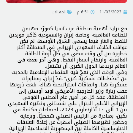
11/03/2023
6:51 م
المقالات
مع تزايد أهمية منطقة غرب آسيا كمورّد مهيمن
للطاقة العالمية، وخاصة إيران والسعودية كأكبر موردين
للنفط والغاز فيما يسمى الشرق الأوسط، لم تكن
عواقب الخلاف السعودي الإيراني في المنطقة أكثر
خطورة من أي وقت مضى في ظلّ أزمة الطاقة
العالمية، وارتفاع أسعار النفط، وهي آخر بقعة في
العالم تريدها الدول الكبرى أن تشتعل.
وفي الوقت الذي تعجّ فيه المنصات الإعلامية بالحديث
عن “مخططات عسكرية كبرى” ضدّ إيران، ومناورات
عسكرية هنا، واتفاقات استراتيجية هناك، بلغت ذروتها
عقب زيارة وزير الخارجية الأمريكي لويد أوستن إلى
المنطقة، عقد كل من أمين عام المجلس القومي
الإيراني الأعلى الجنرال علي شمخاني ونظيره السعودي
بين ٦ الى ١٠ آذار/مارس 2023، اجتماعات مكثفة في
بكين، بمبادرة من الرئيس الصيني شخصيًاً، وبرعاية
وحضور نظيرهما الصيني أسفرت عن إعادة العلاقات
الدبلوماسية الكاملة بين الجمهورية الاسلامية الإيرانية