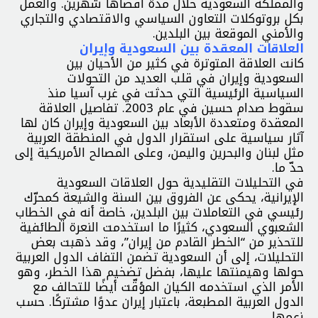
والمملكة السعودية خلال مدة أقصاها شهرين. والعمل
بكل بروتوكلات التعاون السياسي والاقتصادي والتجاري
والأمني الموقعة بين البلدين.
العلاقات المعقدة بين السعودية وإيران
كانت العلاقة المتوترة في كثير من الأحيان بين
السعودية وإيران في قلب العديد من التحولات
السياسية الرئيسية التي حدثت في غرب آسيا منذ
سقوط صدام حسين في عام 2003. تفاصيل العلاقة
المعقدة ومتعددة الأبعاد بين السعودية وإيران كان لها
آثار سياسية على استقرار الدول في المنطقة العربية
مثل لبنان والبحرين واليمن، وعلى المصالح الأمريكية إلى
حدّ ما.
في التحليلات التقليدية حول العلاقات السعودية
الإيرانية، يحكى عن الفروق بين السنة والشيعة كمحرّك
رئيسي في التعاملات بين البلدين، خاصة أنه في الخطاب
الشعبوي السعودي، كثيرًا ما استخدمت النعرة الطائفية
للتحذير من “الخطر القادم من إيران”، وقد ذهبت بعض
التحليلات، إلى أن السعودية تضمن التفاف الدول العربية
حولها وهيمنتها عليها، بفضل تضخيم هذا الخطر، وهو
الأمر الذي استخدمه الكيان المؤقّت أيضًا للتحالف مع
الدول العربية المطبعة، باعتبار إيران عدوًا مشتركًا. حسب
زعمها.