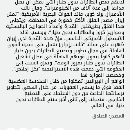
لديهم بعض الطائرات بدون طيار التي يمكن أن يصل
مداها إلى عدة آلاف من الكيلومترات”. وقال نائب
الأدميرال براد كوبر، قائد القوات البحرية الأمريكية: “تمثل
إيران مصدر القلق الأكثر خطورة في المنطقة، ويتجلى
هذا القلق بطريقتين: القدرة وأعداد الصواريخ الباليستية
وصواريخ كروز والطائرات بدون طيار”. وبحسب قائد
الأسطول الأمريكي الخامس، فإنّ هذه القدرة لدى إيران
ظهرت على غفلة، “كانت [إيران] تعمل على تنمية القوى
العاملة في مجال تطوير وتصنيع الطائرات بدون طيار
لأنهم كانوا ينمون قوتهم العاملة في مجال تشغيل
الطائرات بدون طيار بمرور الوقت”. ويعزو السبب إلى
الحكومة التي دعمت هذه الاستراتيجية “بكل إخلاص”،
وخصصت الموارد لها.
الواقع أن الإيرانيين تمكنوا من خلال الهندسة العكسية
القفز فوق ما يسمى العقوبات، من خلال السعي لتطوير
ترسانتها الخاصة من دون الاعتماد على التصنيع
الخارجي، فتحولت إلى ثاني أكبر منتج للطائرات بدون
طيار في العالم.
المصدر: الخنادق