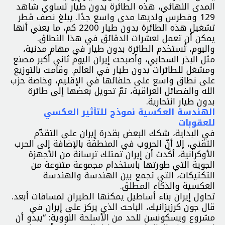
المدى النهائي، هذه الطائرة بدون طيار تساوي شاهد
129 وفطرس ولديها مدى واسع جدًا. يبلغ نصف قطر
تشغيل هذه الطائرة بدون طيار 2200 كم، ما يعني أنها
يمكن أن تعمل لعشرات الدقائق في هذا النطاق.
واليوم، تُستخدم الطائرة بدون طيار في مهام مدنية،
مثل البذر السحابي، وأصبحت إيران اليوم ثاني أكبر مصنع
ومشغل للطائرات بدون طيار في العالم. وقامت بالتوزيع
على نطاق واسع على حلفائها في الإقليم، وخاصة حزب
الله والفصائل العراقية، تمّ تحويل بعضها إلى طائرة
بدون طيار انتحارية.
الهندسة العكسية نموذج للتأثير العكسي
للعقوبات
في البداية، شكك البعض بقدرة إيران على التقدّم
التقني، إلا أنّ الحروب في المنطقة بالإضافة إلى الحرب
الأوكرانية، أكّدت أن إيران تمتلك ترسانة من الأجهزة
الجوية التي طورتها باستخدام مجموعة متنوعة من
التكتيكات، التي تجمع بين الهندسة والهندسة
العكسية والذكاء المطلق.
تحاول إيران بناء أساطيل يمكنها الطيران لمسافات أبعد.
قال جون كرزيزانيك، الباحث الذي يركز على إيران في
مشروع ويسكونسن للحد من الأسلحة النووية: “يبدو أن