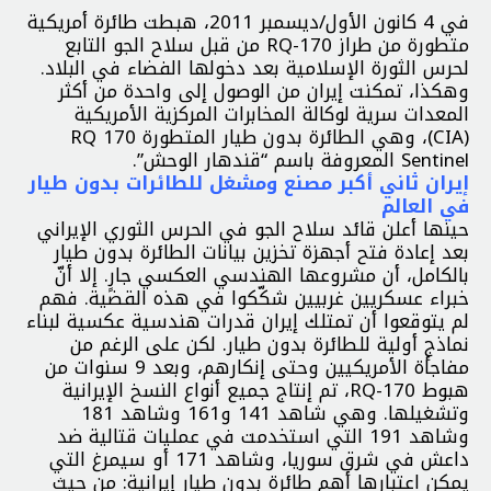
في 4 كانون الأول/ديسمبر 2011، هبطت طائرة أمريكية
متطورة من طراز RQ-170 من قبل سلاح الجو التابع
لحرس الثورة الإسلامية بعد دخولها الفضاء في البلاد.
وهكذا، تمكنت إيران من الوصول إلى واحدة من أكثر
المعدات سرية لوكالة المخابرات المركزية الأمريكية
(CIA)، وهي الطائرة بدون طيار المتطورة RQ 170
Sentinel المعروفة باسم “قندهار الوحش”.
إيران ثاني أكبر مصنع ومشغل للطائرات بدون طيار
في العالم
حينها أعلن قائد سلاح الجو في الحرس الثوري الإيراني
بعد إعادة فتح أجهزة تخزين بيانات الطائرة بدون طيار
بالكامل، أن مشروعها الهندسي العكسي جارٍ. إلا أنّ
خبراء عسكريين غربيين شكّكوا في هذه القضية. فهم
لم يتوقعوا أن تمتلك إيران قدرات هندسية عكسية لبناء
نماذج أولية للطائرة بدون طيار. لكن على الرغم من
مفاجأة الأمريكيين وحتى إنكارهم، وبعد 9 سنوات من
هبوط RQ-170، تم إنتاج جميع أنواع النسخ الإيرانية
وتشغيلها. وهي شاهد 141 و161 وشاهد 181
وشاهد 191 التي استخدمت في عمليات قتالية ضد
داعش في شرق سوريا، وشاهد 171 أو سيمرغ التي
يمكن اعتبارها أهم طائرة بدون طيار إيرانية: من حيث