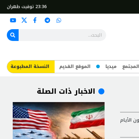
23:36
توقيت طهران
لمجتمع
ميديا
الموقع القديم
​النسخة المطبوعة
الاخبار ذات الصلة
لريال قد انخفض بنسبة 40 بالمئة في غضون الأيام