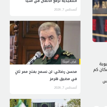
التنفيذية لرفع الأثقال في آسيا
أغسطس 7, 2026
إيران
,
أمريكا
يوية
كان كم
محسن رضائي: لن نسمح بفتح ممر ثانٍ
في مضيق هرمز
فس
أغسطس 7, 2026