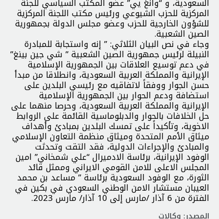
السعودية، و “وانغ يي” عضو المكتب السياسي للجنة
المركزية للحزب الشيوعي ورئيس مكتب اللجنة المركزية
للشؤون الخارجية للحزب وعضو مجلس الدولة بجمهورية
الصين الشعبية.
وجاء في نص البيان الثلاثي: ” إنه واستجابة للمبادرة
النبيلة لرئيس جمهورية الصين الشعبية ” شي جين بينغ”
في دعم توسيع العلاقات بين الجمهورية الإسلامية
الإيرانية والمملكة العربية السعودية، وانطلاقا من مبدأ
حسن الجوار ووفقاً لاتفاقيه مع رئيسي البلدين على
استضافة ودعم الحوار بين الجمهورية الإسلامية
الإيرانية والمملكة العربية السعودية، وحرصا منهما على
حل الخلافات بالحوار والدبلوماسية القائمة على الروابط
الاخوية، وتأكيداً على تمسك البلدين بمبادئ وأهداف
ميثاق الأمم المتحدة وميثاق منظمة التعاون الإسلامي
والمبادئ والإجراءات الدولية، فقد التقت وتحدثت
الوفود الإيرانية، برئاسة الادميرال “علي شمخاني” امين
المجلس الاعلى للامن القومي الايراني وممثل قائد
الثورة، مع الوفود السعودية برئاسة ” مساعد بن محمد
العيبان مستشار الامن الوطني السعودي في بكين في
الفترة من 6 آذار /مارس إلى 10 آذار/ مارس 2023.
المصدر: وكالات