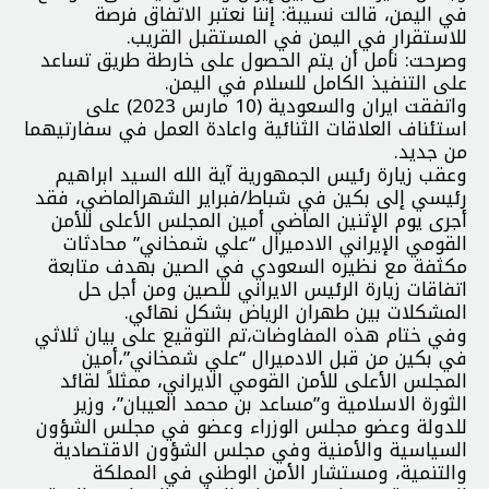
في اليمن، قالت نسيبة: إننا نعتبر الاتفاق فرصة
للاستقرار في اليمن في المستقبل القريب.
وصرحت: نأمل أن يتم الحصول على خارطة طريق تساعد
على التنفيذ الكامل للسلام في اليمن.
واتفقت ايران والسعودية (10 مارس 2023) على
استئناف العلاقات الثنائية واعادة العمل في سفارتيهما
من جديد.
وعقب زيارة رئيس الجمهورية آية الله السيد ابراهيم
رئيسي إلى بكين في شباط/فبراير الشهرالماضي، فقد
أجرى يوم الإثنين الماضي أمين المجلس الأعلى للأمن
القومي الإيراني الادميرال “علي شمخاني” محادثات
مكثفة مع نظيره السعودي في الصين بهدف متابعة
اتفاقات زيارة الرئيس الايراني للصين ومن أجل حل
المشكلات بين طهران الرياض بشكل نهائي.
وفي ختام هذه المفاوضات،تم التوقيع على بيان ثلاثي
في بكين من قبل الادميرال “علي شمخاني”،أمين
المجلس الأعلى للأمن القومي الايراني، ممثلاً لقائد
الثورة الاسلامية و”مساعد بن محمد العيبان”، وزير
للدولة وعضو مجلس الوزراء وعضو في مجلس الشؤون
السياسية والأمنية وفي مجلس الشؤون الاقتصادية
والتنمية، ومستشار الأمن الوطني في المملكة