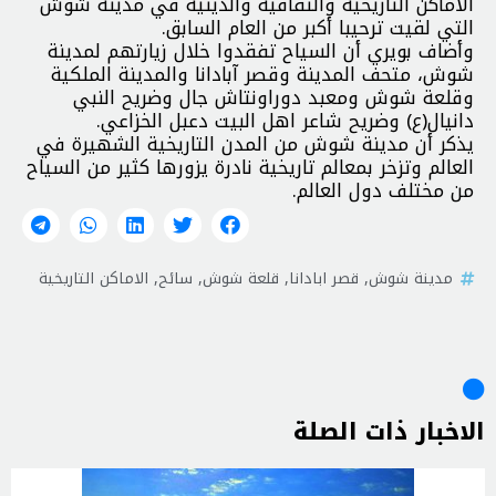
الأماكن التاريخية والثقافية والدينية في مدينة شوش
التي لقيت ترحيبا أكبر من العام السابق.
وأضاف بویري أن السیاح تفقدوا خلال زیارتهم لمدینة
شوش، متحف المدینة وقصر آبادانا والمدینة الملکیة
وقلعة شوش ومعبد دوراونتاش جال وضریح النبي
دانیال(ع) وضریح شاعر اهل البیت دعبل الخزاعي.
یذکر أن مدينة شوش من المدن التاریخیة الشهیرة في
العالم وتزخر بمعالم تاریخیة نادرة یزورها کثیر من السیاح
من مختلف دول العالم.
مدينة شوش
,
قصر ابادانا
,
قلعة شوش
,
سائح
,
الاماكن التاريخية
الاخبار ذات الصلة