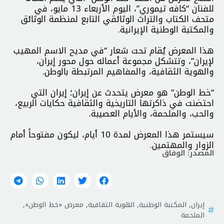
للفنان “كافه تيموري”، اليوم الأربعاء 13 مايو، في
متحف الكتاب والتراث الوثائقي التابع لمنظمة الوثائق
والمكتبة الوطنية الإيرانية.
هذا المعرض يُقام تحت شعار “في مديح الاسم المهيب
لإيران”، وتتشكل مجموعة أعماله حول محور إيران،
والهوية الثقافية، والمفاهيم المرتبطة بالوطن.
“خط الوطن” هو معرض يتحدث عن إيران؛ إيران التي
احتضنت في ذاكرتها التاريخية والثقافية حكايات الربيع،
والحب، والملحمة، والأيام العصيبة.
سيستمر هذا المعرض لمدة 10 أيام، ليكون مفتوحاً أمام
الزوار والمهتمين.
المصدر: الوفاق
إيران
,
المكتبة الوطنية
,
الهوية الثقافية
,
معرض «خط الوطن»
,
الملحمة