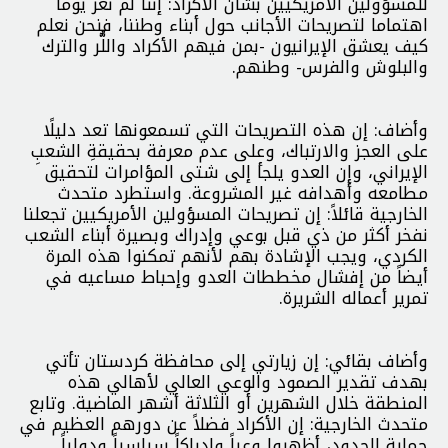
للمسؤولين الأمريكيين بشأن الأكراد: إننا لم نعر يوما
اهتماما لتصريحات الأجانب حول أبناء وطننا، فنحن نعلم
كيف يعشق الإيرانيون -بمن فيهم الأکراد واللُّر والترك
والبلوش والفرس- وطنهم.
وأضاف: إن هذه التصريحات التي تسمعونها تعد دليلًا
على العجز والارتباك، وعلى عدم معرفة بحقيقةِ الشعبِ
الإيراني، وإن العدو يلجأ إلى شتى المؤامرات لتحقيق
مطامعه وأهدافه غير المشروعة. واستطرد متحدث
الخارجیة قائلاً: إن تصريحات المسؤولين الأمريكيين تجعلنا
نفخر أكثر من ذي قبل بوعي وإدراك وبصيرة أبناء الشعب
الكردي، ويجب الإشادة بهم لأنهم تمكنوا هذه المرة
أيضاً من إفشال مخططات العدو وإحباط مساعيه في
تمرير أعماله الشريرة.
وأضاف بقائي: إن زيارتي إلى محافظة كردستان تأتي
بهدف تقدير الصمود والوعي العالي لأهالي هذه
المنطقة خلال الشهرين أو الثلاثة أشهر الماضية. وتابع
متحدث الخارجیة: إن الأکراد فضلاً عن دورهم العظيم في
حماية الحدود، أظهروا وعياً وإدراكاً سياسياً ودولياً