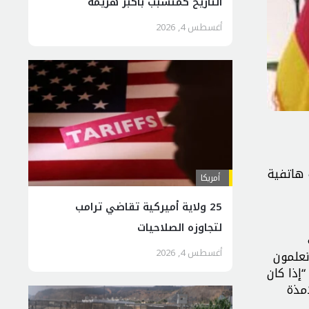
التاريخ كمتسبب بأكبر هزيمة
استراتيجية لأمريكا
أغسطس 4, 2026
 هاتفية
أمريكا
25 ولاية أميركية تقاضي ترامب
لتجاوزه الصلاحيات
أغسطس 4, 2026
 تعلمون
“إذا كان
مذة