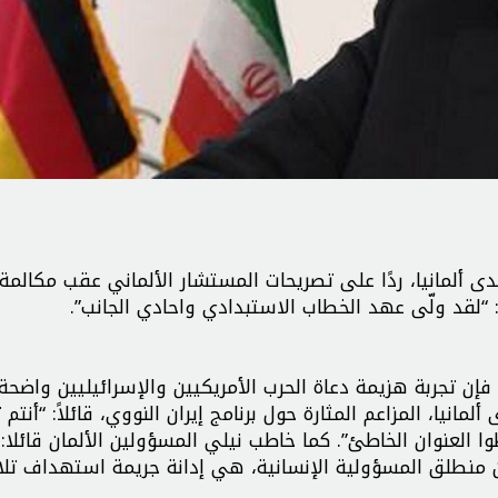
لدى ألمانيا، ردًا على تصريحات المستشار الألماني عقب مكالمة
 “لقد ولّى عهد الخطاب الاستبدادي واحادي الجانب”.
ن تجربة هزيمة دعاة الحرب الأمريكيين والإسرائيليين واضحة
انيا، المزاعم المثارة حول برنامج إيران النووي، قائلاً: “أنتم
وا العنوان الخاطئ”. كما خاطب نيلي المسؤولين الألمان قائلا: 
ن منطلق المسؤولية الإنسانية، هي إدانة جريمة استهداف تلا