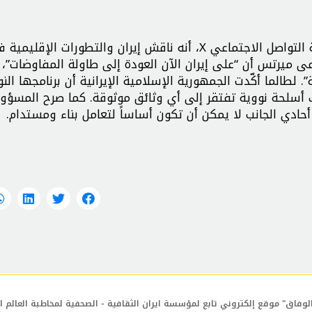
وكان المستشار الألماني، قد صرح في رسالةٍ على شبكة التواصل الاجتماعي X، أنه ناقش إيران والتطورات الإقلي
عى ميرتس أن “على إيران الآن العودة إلى طاولة المفاوضات”،
طالما أكّدت الجمهورية الإسلامية الإيرانية أن برنامجها الن
ك أسلحة نووية تفتقر إلى أي وثائق موثوقة. كما صرح المسؤو
ب أحادي الجانب لا يمكن أن تكون أساساً لتعامل بناء ومستدام.
لوفاق" موقع إلكتروني تابع لمؤسسة ايران الثقافية - الصحفية لمخاطبة العالم ال