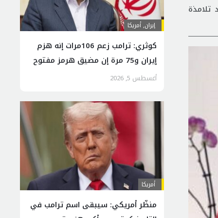
د تلامذة
إيران
,
أمريكا
كوثري: ترامب زعم 106مرات إنه هزم
إيران و75 مرة إن مضيق هرمز مفتوح
أغسطس 5, 2026
أمريكا
منظّر أمريكي: سيبقى اسم ترامب في