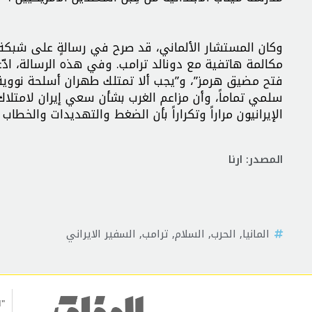
مكالمة هاتفية مع دونالد ترامب. وفي هذه الرسالة، ادّ
فتح مضيق هرمز”، و”يجب ألا تمتلك طهران أسلحة نووية”. ل
سلمي تماماً، وأن مزاعم الغرب بشأن سعي إيران لامتلا
الإيرانيون مراراً وتكراراً بأن الضغط والتهديدات والخطا
المصدر: ارنا
المانيا
,
الحرب
,
السلام
,
ترامب
,
السفير الايراني
"ا