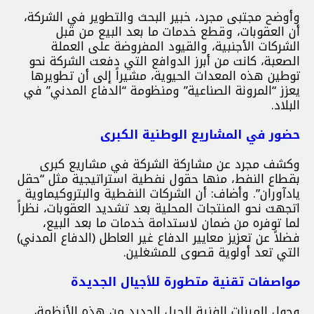
وأوضح مجتبى مجرد، خبير البحث والتطوير في الشركة،
أن العقوبات، وقطع خدمات ما بعد البيع من قبل
الشركات الأجنبية، والقيود المفروضة على العملة
الصعبة، كانت من أبرز الدوافع التي دفعت الشركة نحو
توطين هذه المعدات الحيوية، مشيراً إلى أن تطويرها
يعزز “المرونة الصناعية” ومنظومة “الدفاع المدني” في
البلاد.
حضور في المشاريع الوطنية الكبرى
وكشف مجرد عن مشاركة الشركة في مشاريع كبرى
بقطاع النفط، منها حقول نفطية استراتيجية مثل “حقل
يادآوران”. وأضاف: أن الشركات النفطية والبتروكيماوية
اتجهت نحو المنتجات المحلية بعد تشديد العقوبات، نظراً
لما توفره من ضمان لاستدامة خدمات ما بعد البيع،
فضلاً عن تعزيز معايير الدفاع غير العاطل (الدفاع المدني)
التي تعد أولوية قصوى للمشغلين.
مواصفات تقنية متطورة للأجيال الجديدة
وحول الميزات الفنية للجيل الجديد من هذه الأنظمة،