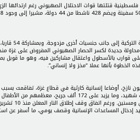
ة فلسطينية قتلتها قوات الاحتلال الصهيوني رغم ارتدائها الز
المدرسي. وأوضح البيان أن الأسطول يتكون إجمالا من 50 سفينة
كما ذكر البيان أن هناك 7 أشخاص آخرين يحملون الجنسية التركية إلى جا
حاولة جديدة لكسر الحصار الصهيوني المفروض على غزة منذ
لاء على قوارب بالأسطول واعتقال مشاركين فيه، وهو ما قوبل بم
 الخطوة بأنها عملا “مخز ولا إنساني”.
نحو 2.4 مليون فلسطيني، بينهم حوالي 1.5 مليون نازح، أوضاعا إنسانية كارثية في قطاع غزة، تفاقمت بس
الصهيونية التي استمرت عامين، وخلفت أكثر من 72 ألف شهيد، وما يزيد على 172 ألف جريح، معظمهم من الأطفال
والنساء، فضلا عن مجاعة غير مسبوقة أودت بحياة أطفا
 عبر تقييد إدخال المساعدات الإنسانية وقصف يومي، ما أسفر عن ا