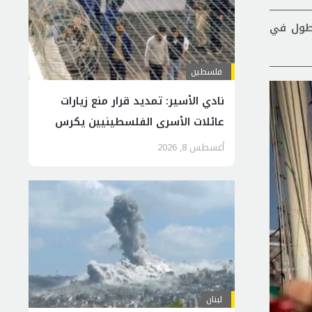
سطول في
فلسطين
نادي الأسير: تمديد قرار منع زيارات
عائلات الأسرى الفلسطينيين يكرس
عزلهم عن الخارج
أغسطس 8, 2026
لبنان