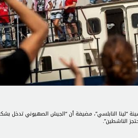
نة “لينا النابلسي”، مضيفة أن “الجيش الصهيوني تدخل بشكل
جز الناشطين”.