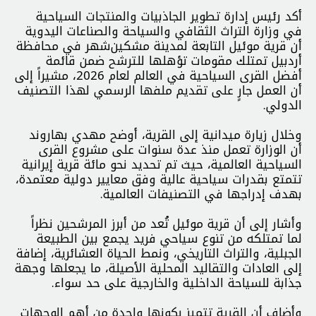
أكد رئيس إدارة تطوير الجاذبيات والمنتجات السياحية
في وزارة التراث الثقافي والسياحة والصناعات اليدوية
أن قرية موئیل التابعة لمدينة مشكين‌شهر في محافظة
أردبيل تمتلك مقومات تؤهلها للترشح ضمن قائمة
أفضل القرى السياحية في العالم لعام 2026، مشيراً إلى
أن العمل جارٍ على تقديم ملفها الرسمي لهذا التصنيف
الدولي.
وخلال زيارة ميدانية إلى القرية، أوضح مهدي بهاروند
أن الوزارة تعمل منذ عدة سنوات على مشروع القرى
السياحية العالمية، حيث تم تحديد نحو مائة قرية إيرانية
تتمتع بقدرات سياحية عالية وفق معايير دولية معتمدة،
بهدف إدراجها في التصنيفات العالمية.
وأشار إلى أن قرية موئیل تُعد من أبرز المرشحين نظراً
لما تمتلكه من تنوع سياحي فريد يجمع بين الطبيعة
الجبلية، والتراث التاريخي، ونمط الحياة العشائرية، إضافة
إلى العادات والتقاليد المحلية الأصيلة، ما يجعلها وجهة
جذابة للسياحة الداخلية والخارجية على حد سواء.
وأضاف أن القرية تتميز بكونها واحدة من أهم الوجهات