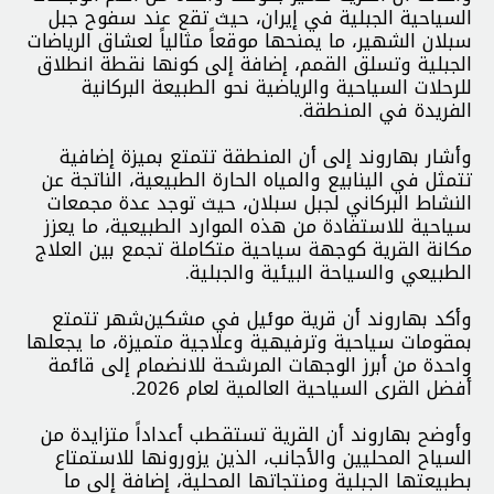
السياحية الجبلية في إيران، حيث تقع عند سفوح جبل
سبلان الشهير، ما يمنحها موقعاً مثالياً لعشاق الرياضات
الجبلية وتسلق القمم، إضافة إلى كونها نقطة انطلاق
للرحلات السياحية والرياضية نحو الطبيعة البركانية
الفريدة في المنطقة.
وأشار بهاروند إلى أن المنطقة تتمتع بميزة إضافية
تتمثل في الينابيع والمياه الحارة الطبيعية، الناتجة عن
النشاط البركاني لجبل سبلان، حيث توجد عدة مجمعات
سياحية للاستفادة من هذه الموارد الطبيعية، ما يعزز
مكانة القرية كوجهة سياحية متكاملة تجمع بين العلاج
الطبيعي والسياحة البيئية والجبلية.
وأكد بهاروند أن قرية موئیل في مشكين‌شهر تتمتع
بمقومات سياحية وترفيهية وعلاجية متميزة، ما يجعلها
واحدة من أبرز الوجهات المرشحة للانضمام إلى قائمة
أفضل القرى السياحية العالمية لعام 2026.
وأوضح بهاروند أن القرية تستقطب أعداداً متزايدة من
السياح المحليين والأجانب، الذين يزورونها للاستمتاع
بطبيعتها الجبلية ومنتجاتها المحلية، إضافة إلى ما