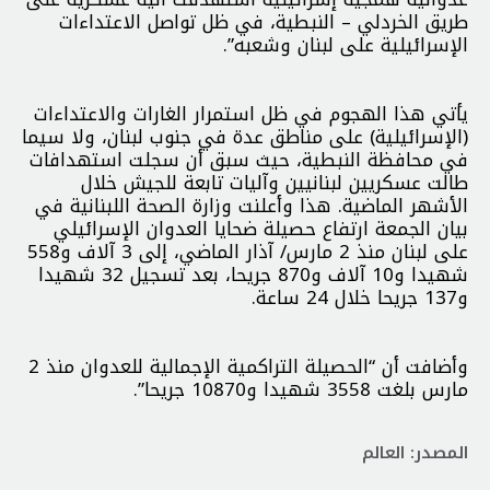
طريق الخردلي – النبطية، في ظل تواصل الاعتداءات
الإسرائيلية على لبنان وشعبه”.
يأتي هذا الهجوم في ظل استمرار الغارات والاعتداءات
(الإسرائيلية) على مناطق عدة في جنوب لبنان، ولا سيما
في محافظة النبطية، حيث سبق أن سجلت استهدافات
طالت عسكريين لبنانيين وآليات تابعة للجيش خلال
الأشهر الماضية. هذا وأعلنت وزارة الصحة اللبنانية في
بيان الجمعة ارتفاع حصيلة ضحايا العدوان الإسرائيلي
على لبنان منذ 2 مارس/ آذار الماضي، إلى 3 آلاف و558
شهيدا و10 آلاف و870 جريحا، بعد تسجيل 32 شهيدا
و137 جريحا خلال 24 ساعة.
وأضافت أن “الحصيلة التراكمية الإجمالية للعدوان منذ 2
مارس بلغت 3558 شهيدا و10870 جريحا”.
المصدر: العالم