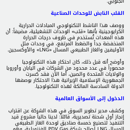
الجنوبي.
القلب النابض للوحدات الصناعية
ووصف هذا الناشط التكنولوجي المبادلات الحرارية
الكرايوجينية بأنها «قلب» الوحدات التشغيلية، مضيفاً: أن
هذه المعدات تُستخدم في ظروف درجات الحرارة
المنخفضة جداً والضغط المرتفع، في وحدات مثل
الأوليفين والغاز الطبيعي المسال «LNG» والأوكسجين.
وأوضح أنه قبل ذلك، كان احتكار هذه التكنولوجيا
محصوراً في عدد محدود من الشركات في اليابان وأوروبا
والولايات المتحدة والصين، أما الآن فقد كسرت
الجمهورية الإسلامية الإيرانية هذا الاحتكار بوصفها
الدولة السادسة المالكة لهذه التكنولوجيا.
الدخول إلى الأسواق العالمية
وكشف مدير تطوير السوق في هذه الشركة عن اقتراب
إنجاز أول شحنة تصديرية، قائلاً: لدينا حالياً مشروع قيد
التنفيذ لتصنيع خمسة صناديق لوحدة الغاز الطبيعي
المسال LNG لصالح شركة PDV Gas الفنزويلية، وهو