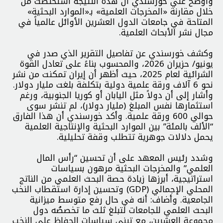
وأوضح علي خورسندي أن هذه النتيجة استُخلصت من
خلال مقارنة «المخرجات العلمية» بـ«الموارد البحثية»
المتاحة في جامعات الدول العشرين الأوائل عالمياً في
مجال نشر الأبحاث العلمية.
وكشف خورسندي عن تفاصيل التقرير الذي صدر في
يونيو/ حزيران 2026، والمحسوب بناءً على تعادل القوة
الشرائية لعام 2025، حيث أظهر أن إيران تمكنت من نشر
نحو 6 آلاف ورقة علمية دولية بتكلفة بلغت مليار دولار.
وأشار إلى أن دولاً مثل اليابان أو كوريا الجنوبية، ورغم
استثمارها نفس المبلغ (مليار دولار)، لم تنشر سوى
حوالي 600 ورقة علمية. وأكد خورسندي أن هذا الفارق
“الألف بالمئة” بين الموارد البحثية والإنتاجية العلمية
يحمل دلالات جوهرية تتطلب وقفة تحليلية.
وشدد رئيس المعهد على أن تحسين “رأس المال
العلمي” والمخرجات البحثية مرهون بسياسات
استراتيجية، أبرزها زيادة حصة البحث العلمي من الناتج
المحلي الإجمالي (GDP) وتحسين إدارة استقطاب النخب
الجامعية. وأضاف: أنه في حال رفع متوسط ميزانية
البحث العلمي للجامعات لتبلغ ثلث ما تخصصُه دول
مجموعة العشرين، مع تبني سياسات الحفاظ على النخب