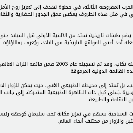
الحرب المفروضة الثالثة، في خطوة تهدف إلى تعزيز روح الأمل
احي في مثل هذه الظروف يعكس عمق الجذور الحضارية والثقاف
 يضم طبقات تاريخية تمتد من الألفية الأولى قبل الميلاد حتى
ه أحد أغنى المواقع التاريخية في البلاد، ويُعرف بـ«اللؤلؤة
ويقع الموقع على بعد نحو 40 كيلومتراً شمال شرق مدينة تكاب، وقد تم تسجيله عام 2003 ضمن قائمة التراث ال
ذه القائمة الدولية المرموقة.
، بل تمتد إلى محيطه الطبيعي الغني، حيث يمكن للزوار الا
بحيرة جَملي‌ كول ذات الظاهرة الطبيعية المتحركة، إلى جانب ا
ن الثقافة والطبيعة.
ات السياحية يسهم في تعزيز مكانة تخت سلیمان كوجهة رئيس
ن والزوار من مختلف أنحاء العالم.