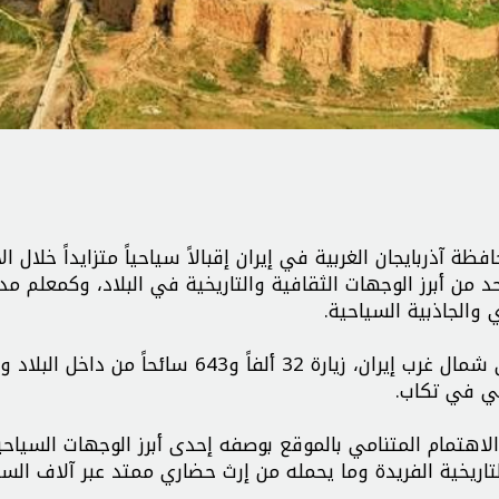
ذربايجان الغربية في إيران إقبالاً سياحياً متزايداً خلال ا
د من أبرز الوجهات الثقافية والتاريخية في البلاد، وكمعلم م
 والجاذبية السياحية.
سجل موقع تخت سلیمان، أحد أهم المعالم التاريخية في شمال غرب إيران، زيارة 32 ألفاً و643 سائح
مي في تكاب.
الاهتمام المتنامي بالموقع بوصفه إحدى أبرز الوجهات السياحي
تاريخية الفريدة وما يحمله من إرث حضاري ممتد عبر آلاف السن