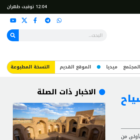
12:04
توقيت طهران
لمجتمع
ميديا
الموقع القديم
​النسخة المطبوعة
الاخبار ذات الصلة
ياح
لأولى من