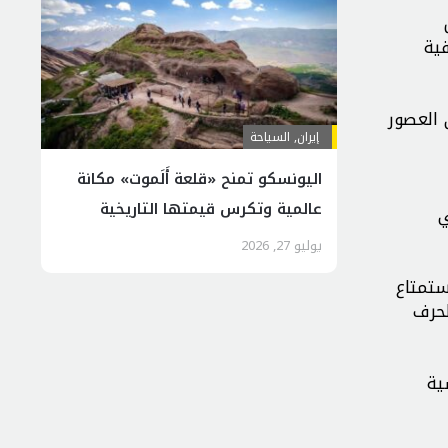
ية
 العصور
إيران
,
السياحة
اليونسكو تمنح «قلعة أَلَموت» مكانة
عالمية وتكرس قيمتها التاريخية
عالمي
والسياحية
يوليو 27, 2026
ستمتاع
لحرف
ية