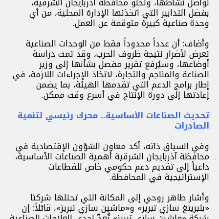
تواصل نشاطها، وتخلو محافظة آذربايجان الشرقية،
بفضل التدابير التي اتخذتها الإدارة المحلية، من أي
وحدة صناعية كبيرة متوقفة عن العمل.
وأضاف: أن عدداً محدوداً فقط من الوحدات الصناعية
تعرض لأضرار نتيجة ظروف الحرب، وقد تمت دراسة
أوضاعها، وسيُرفع تقرير مفصل بشأنها إلى وزير
الصناعة والمناجم والتجارة، لاتخاذ الإجراءات اللازمة، في
إطار برامج الدعم التي تقدمها الهيئة، بما يضمن
إعادتها إلى دورة الإنتاج في أسرع وقت ممكن.
تحديث الصناعات الأساسية.. محرك رئيسي لتنمية
الصادرات
وفي السياق ذاته، أكد معاون الشؤون الإقتصادية في
محافظة آذربايجان الشرقية أهمية الصناعات الأساسية،
داعياً إلى تقديم دعم حكومي خاص للقطاعات
الإستراتيجية في المحافظة.
وأشار طاهر روحي إلى المكانة التي تحتلها شركتا
«بلبرينغ سازي تبريز» و«ماشين سازي تبريز»، قائلاً: إن
شركة «ماشين سازي تبريز» تُعدّ إحدى العلامات الصناعية