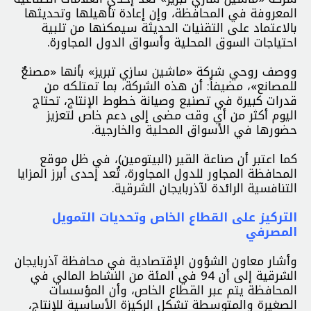
المعروفة في المحافظة، وإن إعادة تأهيلها وتحديثها
بالاعتماد على التقنيات الحديثة سيمكنها من تلبية
احتياجات السوق المحلية وأسواق الدول المجاورة.
ووصف روحي شركة «ماشين سازي تبريز» بأنها «مصنعٌ
للمصانع»، مضيفاً: أن هذه الشركة، بما تمتلكه من
قدرات كبيرة في تصنيع وصيانة خطوط الإنتاج، تحتاج
اليوم أكثر من أي وقت مضى إلى دعم خاص لتعزيز
حضورها في الأسواق المحلية والخارجية.
كما اعتبر أن صناعة القير (البيتومين)، في ظل موقع
المحافظة المجاور للدول المجاورة، تُعد إحدى أبرز المزايا
التنافسية الرائدة لآذربايجان الشرقية.
التركيز على القطاع الخاص وتحديات التمويل
المصرفي
وأشار معاون الشؤون الإقتصادية في محافظة آذربايجان
الشرقية إلى أن 94 في المئة من النشاط المالي في
المحافظة يتم عبر القطاع الخاص، وأن المؤسسات
الصغيرة والمتوسطة تشكل الركيزة الأساسية للإنتاج،