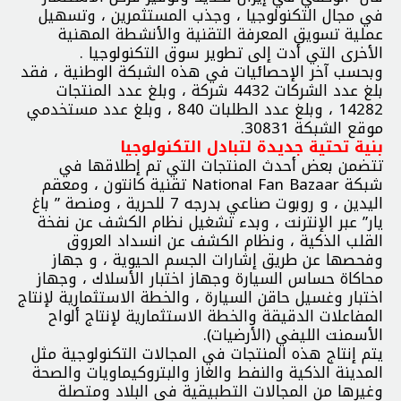
في مجال التكنولوجيا ، وجذب المستثمرين ، وتسهيل
عملية تسويق المعرفة التقنية والأنشطة المهنية
الأخرى التي أدت إلى تطوير سوق التكنولوجيا .
وبحسب آخر الإحصائيات في هذه الشبكة الوطنية ، فقد
بلغ عدد الشركات 4432 شركة ، وبلغ عدد المنتجات
14282 ، وبلغ عدد الطلبات 840 ، وبلغ عدد مستخدمي
موقع الشبكة 30831.
بنية تحتية جديدة لتبادل التكنولوجيا
تتضمن بعض أحدث المنتجات التي تم إطلاقها في
شبكة National Fan Bazaar تقنية كانتون ، ومعقم
اليدين ، و روبوت صناعي بدرجه 7 للحرية ، ومنصة ” باغ
يار” عبر الإنترنت ، وبدء تشغيل نظام الكشف عن نفخة
القلب الذكية ، ونظام الكشف عن انسداد العروق
وفحصها عن طريق إشارات الجسم الحيوية ، و جهاز
محاكاة حساس السيارة وجهاز اختبار الأسلاك ، وجهاز
اختبار وغسيل حاقن السيارة ، والخطة الاستثمارية لإنتاج
المفاعلات الدقيقة والخطة الاستثمارية لإنتاج ألواح
الأسمنت الليفي (الأرضيات).
يتم إنتاج هذه المنتجات في المجالات التكنولوجية مثل
المدينة الذكية والنفط والغاز والبتروكيماويات والصحة
وغيرها من المجالات التطبيقية في البلاد ومتصلة