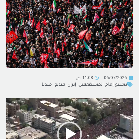
06/07/2026
11:08 ص
تشييع إمام المستضعفين
,
إيران
,
فیدیو
,
ميديا
مشغل
الفيديو