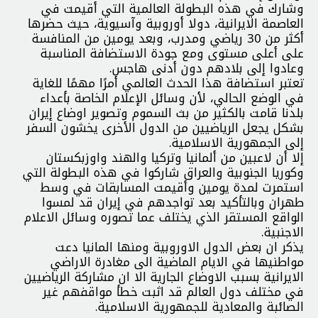
وشارك في هذه البطولة العالمية التي أقيمت في
العاصمة الايرانية، دولا أوروبية وآسيوية، حيث حضرها
أكثر من 30 رياضي ومدرب، وبعد يومين من المنافسة
على أعلى مستوى ومع جودة الاستضافة المناسبة
وعادوا إلى بلادهم دون أدنى هاجس.
تعتبر استضافة هذا الحدث العالمي أمرًا مهمًا للغاية
في الوضع الحالي، لأن وسائل الإعلام الخاصة بأعداء
بلدنا قامت بالكثير من بث السموم وتصوير اوضاع إيران
بشكل يجعل الرياضيين من الدول الأخرى يخشون السفر
إلى الجمهورية الاسلامية.
إلا أن لاعبين من ألمانيا وتركيا والهند واوزبكستان
وكوريا الجنوبية والعراق شاركوا في هذه البطولة التي
استمرت لمدة يومين وأقيمت المسابقات في وسط
طهران وبالتأكيد بعد تواجدهم في إيران قد لمسوا
الواقع المستقر الذي يختلف عما تصوره وسائل الاعلام
الاجنبية.
يذكر ان بعض الدول الاوروبية ومنها المانيا دعت
مواطنيها في الايام الماضية الى مغادرة الاراضي
الايرانية بسبب الاوضاع الجارية الا ان مشاركة الرياضيين
في مختلف دول العالم قد اثبت خطأ مواقفهم غير
الصائبة والمعادية للجمهورية الاسلامية.