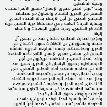
وبقية الناشطين.
ودعا “مركز الخليج لحقوق الإنسان” منسق الأمم المتحدة
المقيم في البحرين للانفتاح والتعاون مع منظمات
المجتمع المدني من أجل الارتقاء بحالة الفضاء المدني
وحماية الحريات العامة وفي مقدمتها حرية التعبير، حرية
التظاهر السلمي، وحرية تكوين الجمعيات والانتماء
إليها.
ومؤخرا تصدرت المطالب باعتقال حمد بن عيسى آل
خليفة والمسؤولين عن انتهاكات حقوق الانسان في
البحرين ومحاسبتهم، جلسة المراجعة الدورية الشاملة
للبحرين في مجلس حقوق الإنسان التابع للأمم المتحدة.
واكد المدير التنفيذي لمنظمة أمريكيون من أجل
الديمقراطية وحقوق الإنسان في البحرين حسين عبد
الله في مداخلة شفهية أمام المجلس الأممي، على
وجوب اعتقال حمد بن عيسى وتقديمه للمحاكمة.
وقال عبد الله “أُنشئت آلية المراجعة الدورية الشاملة
UPR حتى تقوم الدول والحكومات الشرعية بمراجعة
سياساتها اتجاه شعبها في سعيها لتطوير سياساتها
الداخلية وأوضاع حقوق الانسان فيها”.
وأضاف “أماّ بالنسبة لهذا الوفد (البحريني) ولهذه
الحكومة فالأمور تسير بالعكس. فعندما تقرأ التقرير