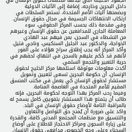
داخل البحرين وخارجه، إضافة إلى الآليات الدولية
وبضمنها آليات الأمم المتحدة، تستمر السلطات في
ارتكاب الانتهاكات الجسيمة في مجال حقوق الإنسان.
وفي مقدمة ذلك بحسب المركز الحقوقي، سوء
المعاملة الجاري للمدافعين عن حقوق الإنسان وغيرهم
من النشطاء في السجن، بمن فيهم عبد الهادي
الخواجة، والدكتور عبد الجليل السنكيس، وناجي فتيل.
وأكد المركز أنه يجب إطلاق سراح هؤلاء على الفور
لأنهم قد حُكم عليهم بالسجن في انتهاكٍ لحقهم في
حرية التعبير والتجمع السلمي.
أكدت معلومات موثوقة استلمها مركز الخليج لحقوق
الإنسان، أن حكومة البحرين تسعى لتعيين وتمويل
مستشار لحقوق الإنسان كي يعمل في مكتب المنسق
المقيم للأمم المتحدة في العاصمة المنامة.
وفيما رحب المركز بهذا التوجه لحكومة البحرين، فإنه
طالب أن يتمتع هذا المستشار بتفويضٍ كامل يسمح له
بالمراقبة التامة لأوضاع حقوق الإنسان في البلد.
واكد على ضرورة أن يُمنح حق التواصل والتعاون
والتنسيق مع منظمات المجتمع المدني كافة، والقدرة
على زيارة السجون ومراكز الاحتجاز للاطلاع على أوضاع
السجناء وعلى وجه الخصوص مدافعي حقوق الإنسان