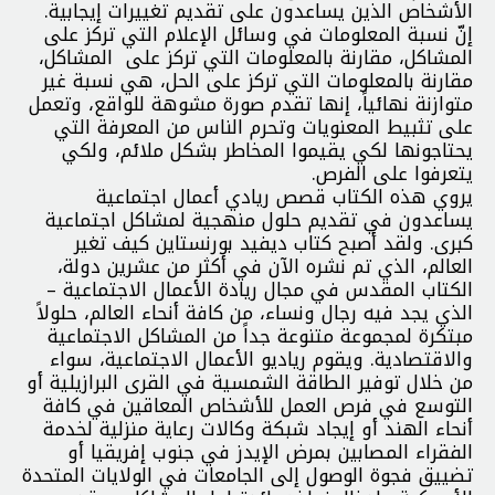
الأشخاص الذين يساعدون على تقديم تغييرات إيجابية.
إنّ نسبة المعلومات في وسائل الإعلام التي تركز على
المشاكل، مقارنة بالمعلومات التي تركز على المشاكل،
مقارنة بالمعلومات التي تركز على الحل، هي نسبة غير
متوازنة نهائياً، إنها تقدم صورة مشوهة للواقع، وتعمل
على تثبيط المعنويات وتحرم الناس من المعرفة التي
يحتاجونها لكي يقيموا المخاطر بشكل ملائم، ولكي
يتعرفوا على الفرص.
يروي هذه الكتاب قصص ريادي أعمال اجتماعية
يساعدون في تقديم حلول منهجية لمشاكل اجتماعية
كبرى. ولقد أصبح كتاب ديفيد بورنستاين كيف تغير
العالم، الذي تم نشره الآن في أكثر من عشرين دولة،
الكتاب المقدس في مجال ريادة الأعمال الاجتماعية –
الذي يجد فيه رجال ونساء، من كافة أنحاء العالم، حلولاً
مبتكرة لمجموعة متنوعة جداً من المشاكل الاجتماعية
والاقتصادية. ويقوم رياديو الأعمال الاجتماعية، سواء
من خلال توفير الطاقة الشمسية في القرى البرازيلية أو
التوسع في فرص العمل للأشخاص المعاقين في كافة
أنحاء الهند أو إيجاد شبكة وكالات رعاية منزلية لخدمة
الفقراء المصابين بمرض الإيدز في جنوب إفريقيا أو
تضييق فجوة الوصول إلى الجامعات في الولايات المتحدة