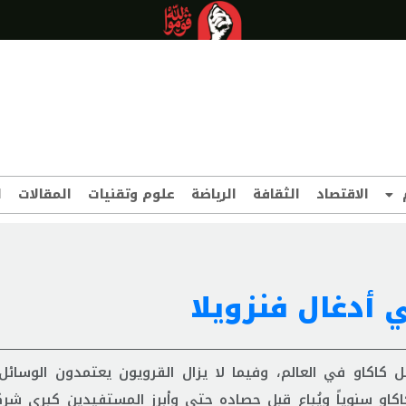
الاقتصاد
الثقافة
الرياضة
علوم وتقنيات
المقالات
ا
 أدغال فنزويلا
كاكاو في العالم، وفيما لا يزال القرويون يعتمدون الوسائل ا
 في صناعته ينتجون نحو 20 طنا من الكاكاو سنوياً ويُباع قبل حصاده حتى وأبرز المستفيدين كبرى