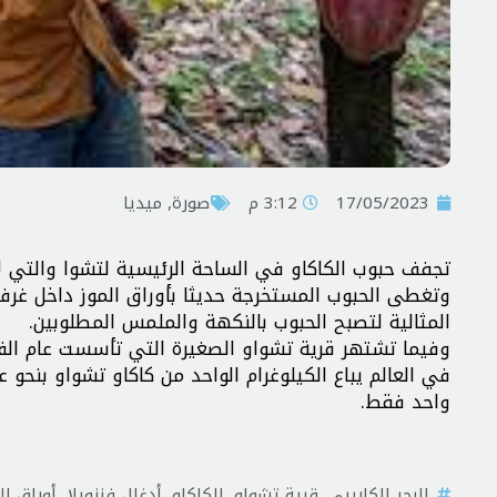
17/05/2023
3:12 م
صورة
,
ميديا
تجفف حبوب الکاکاو في الساحة الرئيسية لتشوا والتي لا 
وتغطى الحبوب المستخرجة حديثا بأوراق الموز داخل غرفة
المثالية لتصبح الحبوب بالنكهة والملمس المطلوبين.
في العالم يباع الکيلوغرام الواحد من کاکاو تشواو بنحو ع
واحد فقط.
البحر الكاريبي
,
قرية تشواو
,
الكاكاو
,
أدغال فنزويلا
,
أوراق ال