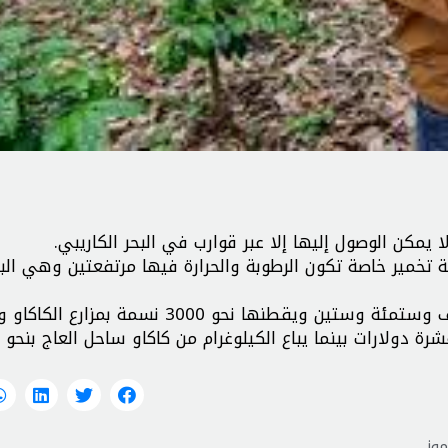
يمكن الوصول إليها إلا عبر قوارب في البحر الكاريبي.
 تخمير خاصة تكون الرطوبة والحرارة فيها مرتفعتين وهي البي
وفيما تشتهر قرية تشواو الصغيرة التي تأسست عام الف وستمئة وستين ويقطنها نحو 3000 نس
شرة دولارات بينما يباع الکيلوغرام من کاکاو ساحل العاج بنحو د
موز