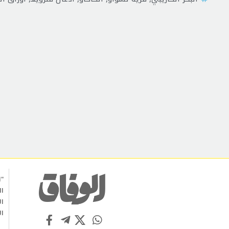
"ا
ال
ال
ال