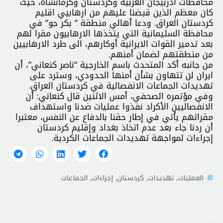
محافظات آذربيجان الغربية وكردستان وكرمانشاه، حيث
كان معظم الذين قبضنا عليهم من ارهابيي اقليم
كردستان العراق. ودعا أهالي منطقة ” بكر جو” في
محافظة السليمانية التي يتخذها الارهابيون مقرا لهم
بعد تدمير القوات الايرانية أوكارهم، الى طرد الارهابيين
من منطقتهم لضمان أمنهم.
من جانبه أكد المتحدث باسم الخارجية “ناصر كنعاني”، أن
ايران لن تتهاون بشأن أمنها الحدودي، وسترد على
تهديدات الجماعات الانفصالية في كردستان العراق.
وفي مؤتمره الصحفي، أمس الاثنين قال كنعاني: أن
الانفصاليين الأكراد نفذوا عمليات ضدنا واستهداف
مقراتهم يأتي في إطار حقنا بالدفاع عن النفس، معتبرا
أن ردنا جاء بعد عدم اتخاذ بغداد وإقليم كردستان
إجراءات لمواجهة تهديدات الجماعات الكردية.
العمليات
,
تهديدات
,
كردستان
,
إجراءات
,
الجماعات