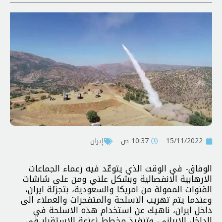
15/11/2022
10:37 ص
إيران
الوفاق- في الوقت الذي يتوعّد فيه زعماء الجماعات
الارهابية الانفصالية وبشكل علني ومن على شاشات
القنوات الممولة من امريكا والسعودية، بتجزئة ايران،
وعندما يتم تهريب الاسلحة والمتفجرات والعملاء الى
داخل ايران، ناهيك عن استخدام هذه الاسلحة في
الداخل الايراني، وتنفيذ مخطط زعزعة الإستقرار في