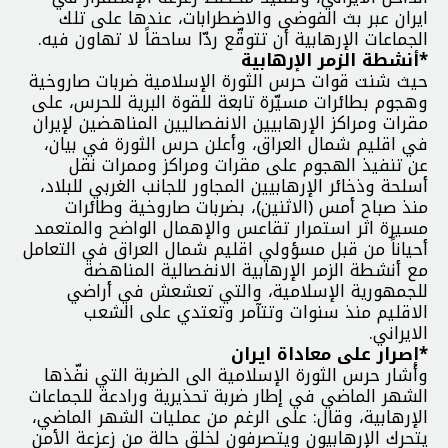
ايران عبر بث الفوضى والاضطرابات، عندها على تلك
الجماعات الإرهابية أن تتوقّع ردّا ساحقاً لا تهاون فيه.
*أنشطة الزمر الإرهابية
حيث شنت قوات حرس الثورة الإسلامية ضربات صاروخية
وهجوم بطائرات مسيّرة تابعة للقوة البرية للحرس، على
مقرات ومراكز الإرهابيين الانفصاليين المناهضين لإيران
في اقليم شمال العراق، وأعلن حرس الثورة في بيان،
عن تنفيذ الهجوم على مقرات ومراكز وممرات نقل
أسلحة وذخائر الإرهابيين المجاور للجانب الغربي للبلاد،
منذ صباح أمس (الاثنين)، بضربات صاروخية وطائرات
مسيرة اثر استمرار تقاعس والإهمال الواضح والمتعمد
أحياناً من قبل مسؤولي اقليم شمال العراق في التعامل
مع أنشطة الزمر الإرهابية الانفصالية المناهضة
للجمهورية الإسلامية، والتي تعشعش في أراضي
الاقليم منذ سنوات وتتآمر وتعتدي على الشعب
الايراني.
*إصرار على معاداة ايران
وأشار حرس الثورة الإسلامية الى الضربة التي نفّذها
الشهر الماضي في إطار ضربة تحذيرية ورادعة للجماعات
الإرهابية، وقال: على الرغم من عمليات الشهر الماضي،
يتحرك الإرهابيون ويتصرفون لخلق حالة من زعزعة الأمن