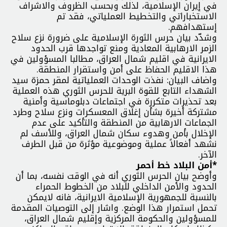
في إيران الإسلامية، لذلك وبحسب الظروف والاشراف
الاستخباراتي والتخطيط العملياتي، فقد تم
إستهدافهم.
وشدّد بيان حرس الثورة الإسلامية على ضرورة نزع سلاح
الزمر الارهابية المعادية ومنع تواجدها قرب الحدود
الايرانية في اقليم شمال العراق، مطالبا المسؤولين في
هذا الاقليم الحفاظ على أمن واستقرار المنطقة.
واضاف البيان: نفذت الوحدات العملياتية لمقر حمزة سيد
الشهداء التابع للقوة البرية للحرس الثوري هذه العملية
بعد تحذيرات متكررة في اجتماعات دبلوماسية وأمنية
مشتركة أخيرة بشأن إغلاق المعسكرات ونزع سلاح وطرد
الجماعات الارهابية من المنطقة والتأكيد على عدم
الإخلال بأمن وهدوء سكان شمال العراق، وللأسف لم
نشهد أفعالاً عملية وموضوعية مؤثرة من قبل الطرف
الآخر.
*أمن البلاد خط أحمر
وأوضح بيان الحرس الثوري أنه في الوقت نفسه، بما أن
الحدود والأمن الداخلي للبلاد من الخطوط الحمراء
بالنسبة للجمهورية الإسلامية الايرانية، فانه لايمكن
تحمل استمرار هذا الوضع. واشار إلى التوصيات المقدمة
للمسؤولين والحكومة المركزية وإقليم شمال العراق،