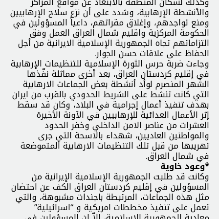
وكذلك لسكان المنطقة بالابتعاد عن مواقع المراكز
والأنشطة الإرهابية، وشدد على أن نزع سلاح الإرهابيين
ومنع تواجدهم، وإغلاق مقراتهم، داعياً المسؤولين في
الحكومة المركزية واقليم شمال العراق العمل وفق
التزاماتهم تجاه الجمهورية الإسلامية الايرانية من أجل
الحفاظ على علاقات حسن الجوار.
وجاءت ضربة حرس الثورة الإسلامية للتنظيمات الإرهابية
في إقليم كردستان العراق، بعد أخرى مماثلة نفّذها
الشهر المنصرم لوأد أنشطة بعض الجماعات الارهابية
التي كانت تنشط على الشريط الحدودي بالقرب من ايران
بهدف تنفيذ أعمال إجرامية في البلاد، وكان قد سقط
إثر الأعمال العدائية للإرهابيين في الآونة الأخيرة
العشرات من عناصر الامن الداخلي وخفر الحدود
والمواطنين العاديين، شهداء بالاسحة التي جرى
تهريبها من قبل تلك التنظيمات الارهابية المتموضعة
في شمال العراق.
*وعود خاوية
وكانت قد طلبت الجمهورية الإسلامية الإيرانية من
المسؤولين في إقليم كردستان العراق الكف عن احتضان
مثل هذه الجماعات، المرتبطة باجندات مشبوهة، والتي
تعمل على تنفيذ مخططات امريكية و “اسرائيلية”
معادية للجمهورية الاسلامية، إلاّ ان المسؤولين في