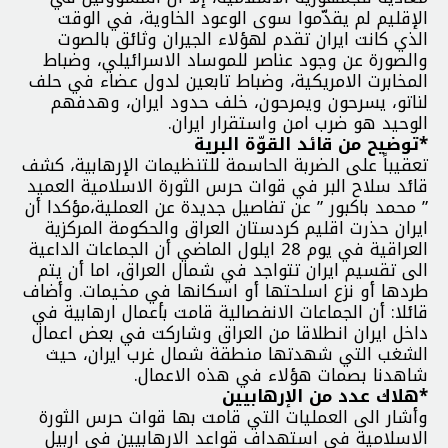
الإقليم لم يقدّموا سوى الوعود الخاوية، في الوقت
الذي كانت ايران تقدم لهؤلاء الجيران وثائق بالصوت
والصورة عن وجود عناصر للموساد الاسرائيلي، وضباط
المخابرت الامريكية، وضباط تابعين لدول عضاء في حلف
لناتو، يسرحون ويمرحون، خلف حدود ايران، وهدفهم
الوحيد هو ضرب امن واستقرار ايران.
*توضيح من قائد القوّة البرية
تعقيباً على الضربة الحاسمة للتنظيمات الإرهابية، كشف
قائد سلاح البر في قوات حرس الثورة الاسلامية العميد
” محمد باكبور ” عن تفاصيل جديدة عن العملية،مؤكدا أن
ايران حذرت اقليم كردستان العراق والحكومة المركزية
العراقية في يوم 28 ايلول الماضي أن الجماعات الداعية
الى تقسيم ايران تتواجد في شمال العراق، اما أن يتم
طردها أو نزع اسلحتها أو اسكانها في مخيمات. وأضاف
قائلا: أن الجماعات الانفصالية قامت بأعمال ارهابية في
داخل ايران انطلاقا من العراق وشاركت في بعض اعمال
الشغب التي شهدتها منطقة شمال غرب ايران، حيث
شاهدنا بصمات هؤلاء في هذه الاعمال.
*هلاك عدد من الإرهابيين
وأشار الى العمليات التي قامت بها قوات حرس الثورة
الاسلامية في استهداف قواعد الارهابيين في اربيل