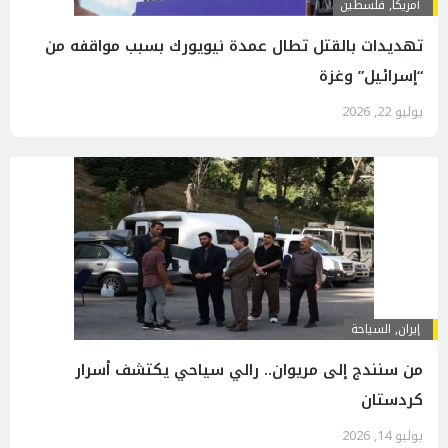
أمريكا
,
فلسطين
تهديدات بالقتل تطال عمدة نيويورك بسبب مواقفه من
“إسرائيل” وغزة
يوليو 22, 2026
إيران
,
السياحة
من سنندج إلى مريوان.. رالي سياحي يكتشف أسرار
كردستان
يوليو 14, 2026