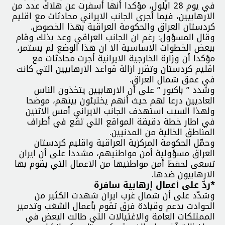
في يوم 28 ايلول، مؤكدا أنها أسفرت عن هلاك عدد من
الارهابيين، فيما أجرى الجانب الايراني محادثات مع اقليم
كردستان العراق والحكومة العراقية بهذا الخصوص.
وقال المسؤول: رغم ان الجانب العراقي وعد بذلك وقام
ببعض الخطوات الاساسية الا ان هذا الوضع لم يستمر،
مؤكدا أن وزارة الخارجية الايرانية أجرت محادثات مع
اقليم كردستان وتقرر ازالة قواعد الارهابيين التي كانت
في عمق شمال العراق.
وشدد ” باكبور ” على أن الارهابيين يتخذون الناس
العاديين درعا لهم حيث أنهم يختبئون بينهم، موضحا
ولهذا السبب استهدف الجانب الايراني أمس الاثنين
في اطار خطة دقيقة المواقع التي تقع في أطراف
المناطق الخالية من المدنيين.
وحمّل الحكومة المركزية العراقية واقليم كردستان
العراق مسؤولية أمن مواطنيهم، مشددا على أن ايران
تسعى لحفظ أمن مواطنيها من الاعمال التي يقوم بها
الارهابيون ضدها.
*ردّ على أعمال إرهابية سافرة
وشدّد على أن شمال غرب ايران شهدت الكثير من
الحوادث بدعم وقيادة فرق تقوم بأعمال الشغب وتدمير
الممتلكات العامة والاغتيالات التي طالت البعض في