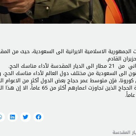
ي من مختلف مطارات الجمهورية الاسلامية الايرانية الى السعودية، حيث من المق
 مليونين و۵۰۰ الف حاج سيتوجهون الى السعودية من مختلف دول العالم لأداء مناسك الحج،
رونا، فإن متوسط عمر حجاج بعض الدول أكثر من الاعوام الس
وكانت السلطات السعودية قد منعت في الأعوام الماضية الحجاج الذين تجاوزت اعمارهم أكثر من 65 عاماً،
ار المقدسة