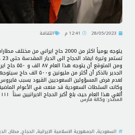
28/05/2023
12:41 م
الثقافة
يتوجه يومياً اكثر من 2000 حاج ايران
تستمر وتيرة ايفاد الحجاج الى الديار المقدسة حتى 23 حزيران القادم.
ومن المتوقع أن يتوجه هذا العام ۸۷ الف و ۵۵۰ حاج ایراني من 21 مطار الى الديار المقدسة لأداء مناسك الحج.
الجدير بالذكر أن أكثر من
لعدم فرض المسؤولين السعوديين القيود بسبب فايروس كو
ألغي هذا العام حيث بلغ أكبر الحجاج الايرانيين سناً ۱۱۱ عاماً.
المصدر: وكالة فارس
السعودية
,
الجمهورية الاسلامية الايرانية
,
الحجاج
,
مطار
,
الدي