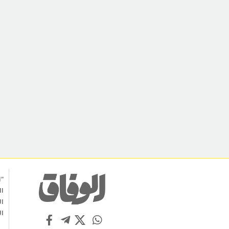
"ا
ال
ال
ال