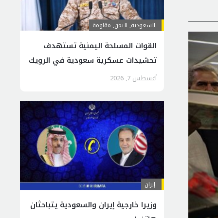
السعودية
,
اليمن
,
مقاومة
القوات المسلحة اليمنية تستهدف
تحشيدات عسكرية سعودية في الرويك
والعبر والثنية
أغسطس 7, 2026
إيران
وزيرا خارجية إيران والسعودية یتباحثان