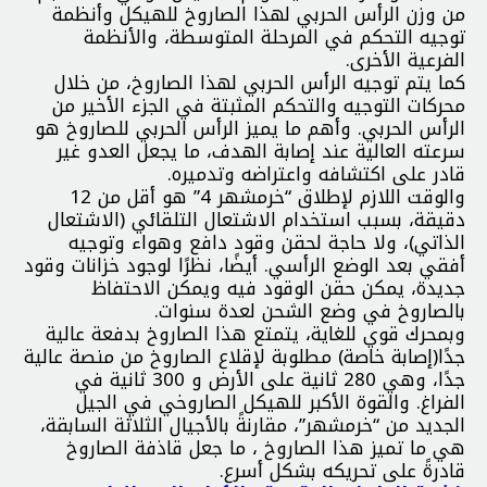
من وزن الرأس الحربي لهذا الصاروخ للهيكل وأنظمة
توجيه التحكم في المرحلة المتوسطة، والأنظمة
الفرعية الأخرى.
کما يتم توجيه الرأس الحربي لهذا الصاروخ، من خلال
محركات التوجيه والتحكم المثبتة في الجزء الأخير من
الرأس الحربي. وأهم ما يميز الرأس الحربي للصاروخ هو
سرعته العالية عند إصابة الهدف، ما يجعل العدو غير
قادر على اكتشافه واعتراضه وتدميره.
والوقت اللازم لإطلاق “خرمشهر 4” هو أقل من 12
دقيقة، بسبب استخدام الاشتعال التلقائي (الاشتعال
الذاتي)، ولا حاجة لحقن وقود دافع وهواء وتوجيه
أفقي بعد الوضع الرأسي. أيضًا، نظرًا لوجود خزانات وقود
جديدة، يمكن حقن الوقود فيه ويمكن الاحتفاظ
بالصاروخ في وضع الشحن لعدة سنوات.
وبمحرك قوي للغاية، يتمتع هذا الصاروخ بدفعة عالية
جدًا(إصابة خاصة) مطلوبة لإقلاع الصاروخ من منصة عالية
جدًا، وهي 280 ثانية على الأرض و 300 ثانية في
الفراغ. والقوة الأكبر للهيكل الصاروخي في الجيل
الجديد من “خرمشهر”، مقارنةً بالأجيال الثلاثة السابقة،
هي ما تميز هذا الصاروخ ، ما جعل قاذفة الصاروخ
قادرةً على تحريكه بشكل أسرع.