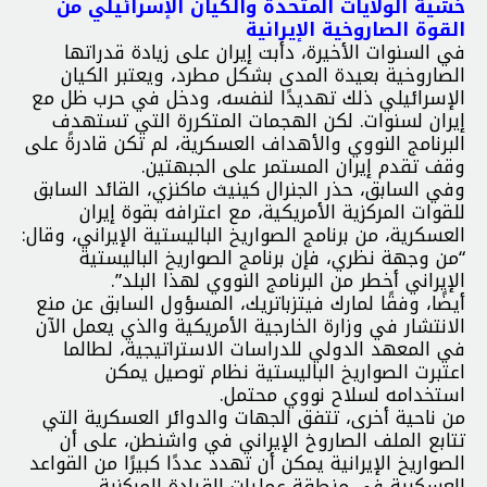
خشية الولايات المتحدة والکيان الإسرائيلي من
القوة الصاروخية الإيرانية
في السنوات الأخيرة، دأبت إيران على زيادة قدراتها
الصاروخية بعيدة المدى بشكل مطرد، ويعتبر الکيان
الإسرائيلي ذلك تهديدًا لنفسه، ودخل في حرب ظل مع
إيران لسنوات. لكن الهجمات المتكررة التي تستهدف
البرنامج النووي والأهداف العسكرية، لم تكن قادرةً على
وقف تقدم إيران المستمر على الجبهتين.
وفي السابق، حذر الجنرال كينيث ماكنزي، القائد السابق
للقوات المركزية الأمريكية، مع اعترافه بقوة إيران
العسكرية، من برنامج الصواريخ الباليستية الإيراني، وقال:
“من وجهة نظري، فإن برنامج الصواريخ الباليستية
الإيراني أخطر من البرنامج النووي لهذا البلد”.
أيضًا، وفقًا لمارك فيتزباتريك، المسؤول السابق عن منع
الانتشار في وزارة الخارجية الأمريكية والذي يعمل الآن
في المعهد الدولي للدراسات الاستراتيجية، لطالما
اعتبرت الصواريخ الباليستية نظام توصيل يمكن
استخدامه لسلاح نووي محتمل.
من ناحية أخرى، تتفق الجهات والدوائر العسكرية التي
تتابع الملف الصاروخ الإيراني في واشنطن، على أن
الصواريخ الإيرانية يمكن أن تهدد عددًا كبيرًا من القواعد
العسكرية في منطقة عمليات القيادة المركزية