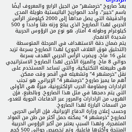
يعدّ صاروخ “خرمشهر” من الجيل الرابع والمعروف أيضًا
باسم “خيبر”، وأحد الصواريخ الباليستية طويلة المدى
والدقيقة التي يصل مداها إلى 2000 كيلومتر. الرأس
الحربي لهذا الصاروخ الذي يبلغ وزنه طناً واحداً و 500
كيلوغرام وطوله 4 أمتار، هو نوع من الرؤوس الحربية
شديدة الانفجار.
يتم ضمان دقة الاستهداف في المرحلة المتوسطة
(التحليق فوق الغلاف الجوي) لهذا الصاروخ بسرعة تزيد
على 16 ماخ، ويضرب الرأس الحربي الهدف بسرعة
حوالي 8 ماخ. والميزة الأخرى لهذا الصاروخ الاستراتيجي
هي طبيعته التكتيكية، والتي تساعد المستخدم على
نقل “خرمشهر 4” وتشغيله في أقصر وقت ممكن.
أهم ما يميز صاروخ “خرمشهر 4” الإيراني، هو تجنب
الرادارات ومقاومة الحرب الإلكترونية، ميزةٌ هي الأولى
التي يتم دمجها في مثل هذا الصاروخ. وبالطبع، فإن
الهروب من الرادارات والمرور عبر الدفاعات الجوية للعدو،
من السمات البارزة لهذا الصاروخ.
وحسب إعلان وزارة الدفاع الإيرانية، فإن الرأس الحربي
لصاروخ “خرمشهر 4” يمكنه حمل أكثر من طن من المواد
المتفجرة، ولهذا السبب يعتبر من أكبر الرؤوس الحربية
المنتجة وأكثرها فاعليةً. وتم تخصيص حوالي 500 كجم