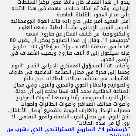
يبدو أن هذا الهدف كان دائمًا محور تركيز السلطات
الإيرانية، وقد تم اتخاذ خطوات مهمة في هذا الاتجاه
على مدار العقود القليلة الماضية.
أعلن العميد أمير علي حاج زاده قائد القوة الجوفضائية
للحرس الثوري الإيراني، مؤخراً، لطلبة جامعة العلوم
والتكنولوجيا، عن كشف الستار عن صاروخ اسمه
“خرمشهر 4″، وقال إن هذا الصاروخ يمكن أن يضرب 80
هدفاً في منطقة الهدف، وإذا تم إطلاق 100 صاروخ
فإنه سيتحول إلى 8 آلاف صاروخ ويصيب الأهداف في
أراضي العدو.
وأضاف هذا المسؤول العسكري الإيراني الكبير: “اليوم
وصلنا إلى قدرة في مجال الصناعة الدفاعية في ظروف
العقوبات، في مختلف مجالات الطائرات دون طيار
والصواريخ والدفاع الجوي والبحري والبري، وفي مجال
الصناعة الدفاعية بحمد الله لسنا بحاجة إلى أي دولة.
خلال الحرب المفروضة، رأينا وسمعنا أصوات الصواريخ
وأصوات قذائف المدافع وأصوات الطائرات وأصوات
صفارات الإنذار والغارات الجوية وتقطيع أوصال الأطفال.
لكن اليوم، في مجال الحرب الناعمة والغزو الثقافي، لا
نرى أيًا من هذه الحالات”.
“خرمشهر 4″، الصاروخ الاستراتيجي الذي يهرب من
الرادارات