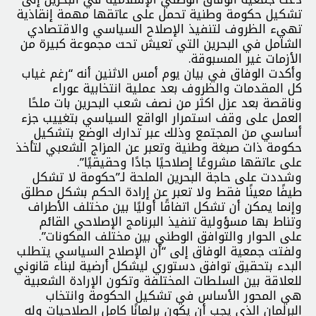
تشكيل حكومة وطنية تحمل على عاتقها مهمة إنقاذية
تهيء الظروف لتنفيذ الإصلاح السياسي والاقتصادي
الشامل في البحرين التي تعيش تحت مجموعة كبيرة من
الأزمات غير المسبوقة.
وأكدت الوفاق في بيان يوم أمس الاثنين أنه “رغم غياب
كل المقدمات والظروف بعد عملية انتخابية عوراء
وناقصة بعد عزل اكثر من نصف شعب البحرين بات ملحًا
العمل على وقف استمرار الواقع السياسي بتغييب جزء
أساسي من المجتمع وذلك عبر تدارك الوضع بتشكيل
حكومة ذات صبغة وطنية وتعبر عن المزاج الشعبي لتأخذ
على عاتقها مشروعًا إصلاحيًا جادًا وحقيقيًا”.
وشددت على حاجة البحرين الملحة لـ”حكومة لا تشكل
طيفًا معينًا فقط ولا تعبر عن إرادة الحكم بشكل مطلق
وإنما يمكن أن تشكل اتفاقًا أوليًا بين مختلف الأطراف
وتناط بها مسؤولية تنفيذ البرنامج الإصلاحي القائم
على الحوار والتوافق الوطني بين مختلف المكونات”.
ولفتت جمعية الوفاق إلى “أن الإصلاح السياسي يتطلب
البدء بتحقيق توافق دستوري ليشكل أرضية لبناء قانوني
للعلاقة بين السلطات المختلفة وتكون الإرادة الشعبية
هي المحور الأساس في تشكيل الحكومة وانتخاب
البرلمان الذي يجب أن يكون برلمانًا كامل الصلاحيات وله