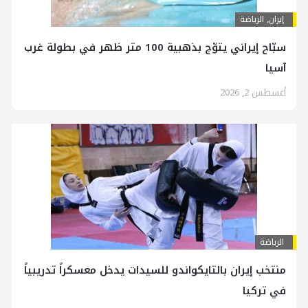
إيران
,
الرياضة
سبّاح إيراني يتوّج بذهبية 100 متر ظهر في بطولة غرب
آسيا
أغسطس 2, 2026
الرياضة
منتخب إيران بالتايكواندو للسيدات يدخل معسكراً تدريبياً
في تركيا