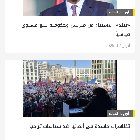
أوروبا
,
العالم
«بيلد»: الاستياء من ميرتس وحكومته يبلغ مستوى
قياسياً
أبريل 12, 2026
أوروبا
,
العالم
تظاهرات حاشدة في ألمانيا ضد سياسات ترامب