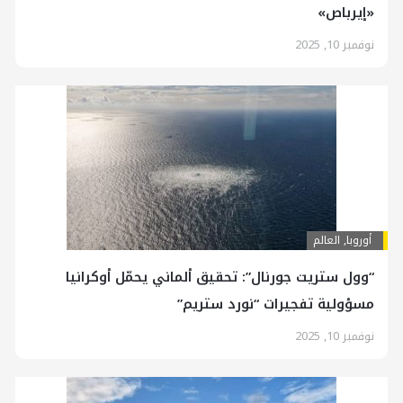
«إيرباص»
نوفمبر 10, 2025
أوروبا
,
العالم
“وول ستريت جورنال”: تحقيق ألماني يحمّل أوكرانيا
مسؤولية تفجيرات “نورد ستريم”
نوفمبر 10, 2025